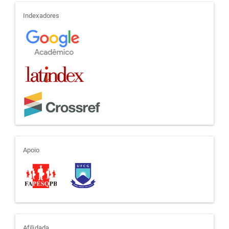
indexadores
Indexadores
apoio
Apoio
Afilidada