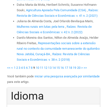
Dalva Maria da Mota, Heribert Schmitz, Susanne Hofmann-
Souki,
Agricultura Apoiada Pela Comunidade (CSA)
,
Raízes:
Revista de Ciências Sociais e Econômicas: v. 41 n. 2 (2021)
Juliana de Almeida Costa, Joel Orlando Bevilaqua Marin,
Mulheres rurais em lutas pela terra
,
Raízes: Revista de
Ciências Sociais e Econômicas: v. 42 n. 2 (2022)
Danilo Moreira dos Santos, Nilton de Almeida Araújo, Helder
Ribeiro Freitas,
Representações sociais sobre a extensão
rural no contexto da comunidade remanescente do quilombo
Nova Jatobá, Curaçá-BA
,
Raízes: Revista de Ciências
Sociais e Econômicas: v. 38 n. 2 (2018)
<<
<
1
2
3
4
5
6
7
8
9
10
11
12
13
14
15
16
17
18
19
20
>
>>
Você também pode
iniciar uma pesquisa avançada por similaridade
para este artigo.
Idioma