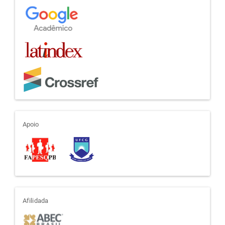
apoio
Apoio
afiliada
Afilidada