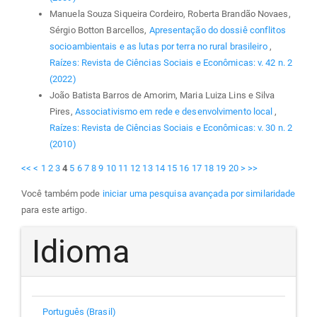
Manuela Souza Siqueira Cordeiro, Roberta Brandão Novaes,
Sérgio Botton Barcellos,
Apresentação do dossiê conflitos
socioambientais e as lutas por terra no rural brasileiro
,
Raízes: Revista de Ciências Sociais e Econômicas: v. 42 n. 2
(2022)
João Batista Barros de Amorim, Maria Luiza Lins e Silva
Pires,
Associativismo em rede e desenvolvimento local
,
Raízes: Revista de Ciências Sociais e Econômicas: v. 30 n. 2
(2010)
<<
<
1
2
3
4
5
6
7
8
9
10
11
12
13
14
15
16
17
18
19
20
>
>>
Você também pode
iniciar uma pesquisa avançada por similaridade
para este artigo.
Idioma
Português (Brasil)