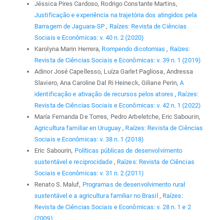
Jéssica Pires Cardoso, Rodrigo Constante Martins,
Justificação e experiência na trajetória dos atingidos pela
Barragem de Jaguara-SP
,
Raízes: Revista de Ciências
Sociais e Econômicas: v. 40 n. 2 (2020)
Karolyna Marin Herrera,
Rompendo dicotomias
,
Raízes:
Revista de Ciências Sociais e Econômicas: v. 39 n. 1 (2019)
Adinor José Capellesso, Luíza Garlet Pagliosa, Andressa
Slaviero, Ana Caroline Dal Ri Heineck, Giliane Perin,
A
identificação e ativação de recursos pelos atores
,
Raízes:
Revista de Ciências Sociais e Econômicas: v. 42 n. 1 (2022)
María Fernanda De Torres, Pedro Arbeletche, Eric Sabourin,
Agricultura familiar en Uruguay
,
Raízes: Revista de Ciências
Sociais e Econômicas: v. 38 n. 1 (2018)
Eric Sabourin,
Políticas públicas de desenvolvimento
sustentável e reciprocidade
,
Raízes: Revista de Ciências
Sociais e Econômicas: v. 31 n. 2 (2011)
Renato S. Maluf,
Programas de desenvolvimento rural
sustentável e a agricultura familiar no Brasil
,
Raízes:
Revista de Ciências Sociais e Econômicas: v. 28 n. 1 e 2
(2009)