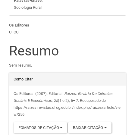
Palavras-chave:
Sociologia Rural
Conteúdo
Os Editores
UFCG
do
Resumo
artigo
Sem resumo.
principal
Detalhes
Como Citar
do
Os Editores. (2007). Editorial.
Raízes: Revista De Ciências
Sociais E Econômicas
,
25
(1 e 2), 6–7. Recuperado de
artigo
https://raizes.revistas.ufcg.edu.br/index.php/raizes/article/vie
w/256
FOMATOS DE CITAÇÃO
BAIXAR CITAÇÃO