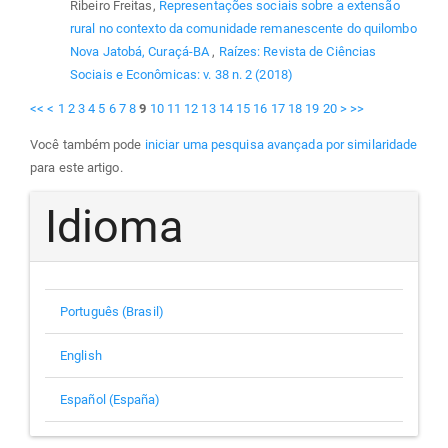
Ribeiro Freitas,
Representações sociais sobre a extensão
rural no contexto da comunidade remanescente do quilombo
Nova Jatobá, Curaçá-BA
,
Raízes: Revista de Ciências
Sociais e Econômicas: v. 38 n. 2 (2018)
<<
<
1
2
3
4
5
6
7
8
9
10
11
12
13
14
15
16
17
18
19
20
>
>>
Você também pode
iniciar uma pesquisa avançada por similaridade
para este artigo.
Idioma
Português (Brasil)
English
Español (España)