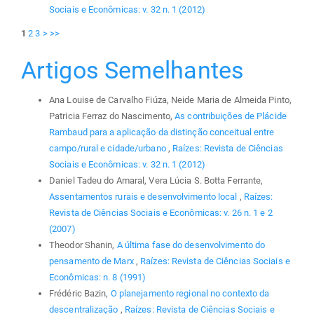
Sociais e Econômicas: v. 32 n. 1 (2012)
1
2
3
>
>>
Artigos Semelhantes
Ana Louise de Carvalho Fiúza, Neide Maria de Almeida Pinto,
Patricia Ferraz do Nascimento,
As contribuições de Plácide
Rambaud para a aplicação da distinção conceitual entre
campo/rural e cidade/urbano
,
Raízes: Revista de Ciências
Sociais e Econômicas: v. 32 n. 1 (2012)
Daniel Tadeu do Amaral, Vera Lúcia S. Botta Ferrante,
Assentamentos rurais e desenvolvimento local
,
Raízes:
Revista de Ciências Sociais e Econômicas: v. 26 n. 1 e 2
(2007)
Theodor Shanin,
A última fase do desenvolvimento do
pensamento de Marx
,
Raízes: Revista de Ciências Sociais e
Econômicas: n. 8 (1991)
Frédéric Bazin,
O planejamento regional no contexto da
descentralização
,
Raízes: Revista de Ciências Sociais e