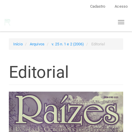
Navegação
Cadastro
Acesso
Principal
Conteúdo
Toggl
principal
naviga
Barra
Lateral
Início
Arquivos
v. 25 n. 1 e 2 (2006)
Editorial
Editorial
Barra
lateral
de