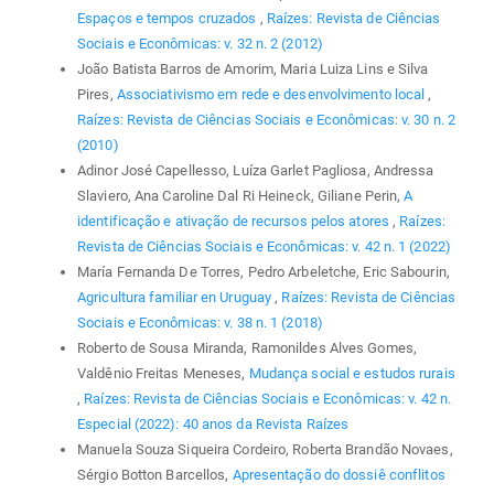
Espaços e tempos cruzados
,
Raízes: Revista de Ciências
Sociais e Econômicas: v. 32 n. 2 (2012)
João Batista Barros de Amorim, Maria Luiza Lins e Silva
Pires,
Associativismo em rede e desenvolvimento local
,
Raízes: Revista de Ciências Sociais e Econômicas: v. 30 n. 2
(2010)
Adinor José Capellesso, Luíza Garlet Pagliosa, Andressa
Slaviero, Ana Caroline Dal Ri Heineck, Giliane Perin,
A
identificação e ativação de recursos pelos atores
,
Raízes:
Revista de Ciências Sociais e Econômicas: v. 42 n. 1 (2022)
María Fernanda De Torres, Pedro Arbeletche, Eric Sabourin,
Agricultura familiar en Uruguay
,
Raízes: Revista de Ciências
Sociais e Econômicas: v. 38 n. 1 (2018)
Roberto de Sousa Miranda, Ramonildes Alves Gomes,
Valdênio Freitas Meneses,
Mudança social e estudos rurais
,
Raízes: Revista de Ciências Sociais e Econômicas: v. 42 n.
Especial (2022): 40 anos da Revista Raízes
Manuela Souza Siqueira Cordeiro, Roberta Brandão Novaes,
Sérgio Botton Barcellos,
Apresentação do dossiê conflitos