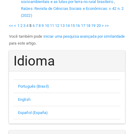
socioambientais e as lutas por terra no rural brasileiro
,
Raízes: Revista de Ciências Sociais e Econômicas: v. 42 n. 2
(2022)
<<
<
1
2
3
4
5
6
7
8
9
10
11
12
13
14
15
16
17
18
19
20
>
>>
Você também pode
iniciar uma pesquisa avançada por similaridade
para este artigo.
Idioma
Português (Brasil)
English
Español (España)