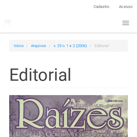
Navegação
Cadastro
Acesso
Principal
Conteúdo
Toggl
principal
naviga
Barra
Lateral
Início
Arquivos
v. 25 n. 1 e 2 (2006)
Editorial
Editorial
Barra
lateral
de