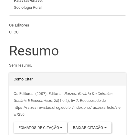
Palavras-chave:
Sociologia Rural
Conteúdo
Os Editores
UFCG
do
Resumo
artigo
Sem resumo.
principal
Detalhes
Como Citar
do
Os Editores. (2007). Editorial.
Raízes: Revista De Ciências
Sociais E Econômicas
,
25
(1 e 2), 6–7. Recuperado de
artigo
https://raizes.revistas.ufcg.edu.br/index.php/raizes/article/vie
w/256
FOMATOS DE CITAÇÃO
BAIXAR CITAÇÃO