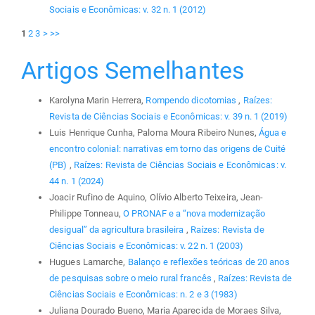
Sociais e Econômicas: v. 32 n. 1 (2012)
1
2
3
>
>>
Artigos Semelhantes
Karolyna Marin Herrera,
Rompendo dicotomias
,
Raízes:
Revista de Ciências Sociais e Econômicas: v. 39 n. 1 (2019)
Luis Henrique Cunha, Paloma Moura Ribeiro Nunes,
Água e
encontro colonial: narrativas em torno das origens de Cuité
(PB)
,
Raízes: Revista de Ciências Sociais e Econômicas: v.
44 n. 1 (2024)
Joacir Rufino de Aquino, Olívio Alberto Teixeira, Jean-
Philippe Tonneau,
O PRONAF e a “nova modernização
desigual” da agricultura brasileira
,
Raízes: Revista de
Ciências Sociais e Econômicas: v. 22 n. 1 (2003)
Hugues Lamarche,
Balanço e reflexões teóricas de 20 anos
de pesquisas sobre o meio rural francês
,
Raízes: Revista de
Ciências Sociais e Econômicas: n. 2 e 3 (1983)
Juliana Dourado Bueno, Maria Aparecida de Moraes Silva,