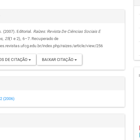
cipal
alhes
r
. (2007). Editorial.
Raízes: Revista De Ciências Sociais E
as
,
25
(1 e 2), 6–7. Recuperado de
go
zes.revistas.ufcg.edu.br/index.php/raizes/article/view/256
S DE CITAÇÃO
BAIXAR CITAÇÃO
e 2 (2006)