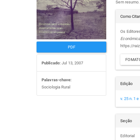
Sem resumo.
artigos
prin
Det
Como Cita
do
Os Editores
Econômic
arti
https://rai
PDF
FOMATO
Publicado:
Jul 13, 2007
Palavras-chave:
Edição
Sociologia Rural
v. 25 n. 1 
Seção
Editorial