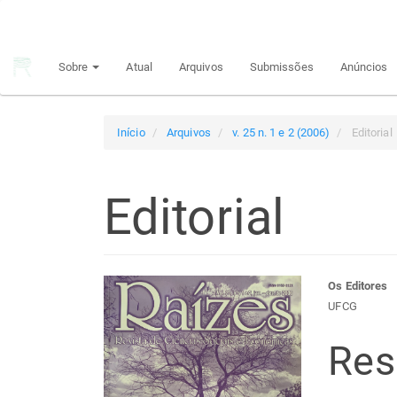
Navegação
Principal
Conteúdo
Sobre
Atual
Arquivos
Submissões
Anúncios
principal
Barra
Lateral
Início
Arquivos
v. 25 n. 1 e 2 (2006)
Editorial
Editorial
Barra
Con
Os Editores
UFCG
lateral
do
Re
de
arti