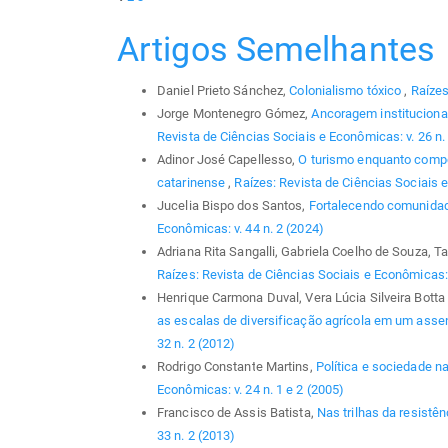
Artigos Semelhantes
Daniel Prieto Sánchez,
Colonialismo tóxico
,
Raízes
Jorge Montenegro Gómez,
Ancoragem institucional
Revista de Ciências Sociais e Econômicas: v. 26 n. 
Adinor José Capellesso,
O turismo enquanto compon
catarinense
,
Raízes: Revista de Ciências Sociais e
Jucelia Bispo dos Santos,
Fortalecendo comunida
Econômicas: v. 44 n. 2 (2024)
Adriana Rita Sangalli, Gabriela Coelho de Souza, 
Raízes: Revista de Ciências Sociais e Econômicas: 
Henrique Carmona Duval, Vera Lúcia Silveira Bott
as escalas de diversificação agrícola em um asse
32 n. 2 (2012)
Rodrigo Constante Martins,
Política e sociedade na
Econômicas: v. 24 n. 1 e 2 (2005)
Francisco de Assis Batista,
Nas trilhas da resistê
33 n. 2 (2013)