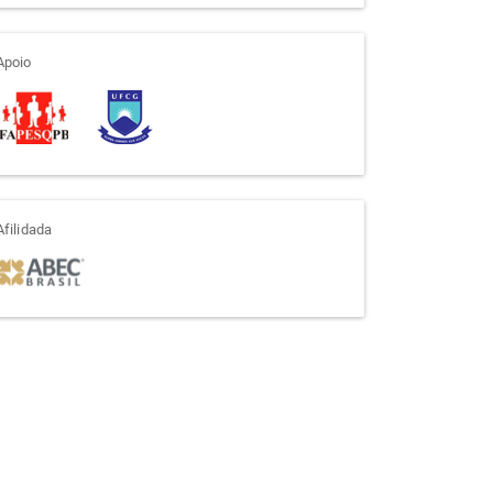
apoio
Apoio
afiliada
Afilidada