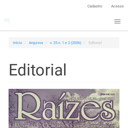
Navegação
Cadastro
Acesso
Principal
Conteúdo
Toggl
principal
naviga
Barra
Lateral
Início
Arquivos
v. 25 n. 1 e 2 (2006)
Editorial
Editorial
Barra
lateral
de