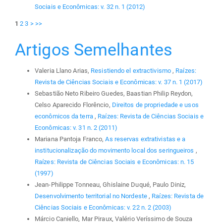
Sociais e Econômicas: v. 32 n. 1 (2012)
1
2
3
>
>>
Artigos Semelhantes
Valeria Llano Arias,
Resistiendo el extractivismo
,
Raízes:
Revista de Ciências Sociais e Econômicas: v. 37 n. 1 (2017)
Sebastião Neto Ribeiro Guedes, Baastian Philip Reydon,
Celso Aparecido Florêncio,
Direitos de propriedade e usos
econômicos da terra
,
Raízes: Revista de Ciências Sociais e
Econômicas: v. 31 n. 2 (2011)
Mariana Pantoja Franco,
As reservas extrativistas e a
institucionalização do movimento local dos seringueiros
,
Raízes: Revista de Ciências Sociais e Econômicas: n. 15
(1997)
Jean-Philippe Tonneau, Ghislaine Duqué, Paulo Diniz,
Desenvolvimento territorial no Nordeste
,
Raízes: Revista de
Ciências Sociais e Econômicas: v. 22 n. 2 (2003)
Márcio Caniello, Mar Piraux, Valério Veríssimo de Souza