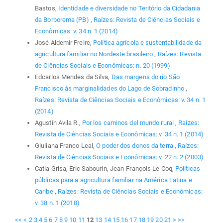
Bastos,
Identidade e diversidade no Teritório da Cidadania
da Borborema (PB)
,
Raízes: Revista de Ciências Sociais e
Econômicas: v. 34 n. 1 (2014)
José Aldemir Freire,
Política agrícola e sustentabilidade da
agricultura familiar no Nordeste brasileiro
,
Raízes: Revista
de Ciências Sociais e Econômicas: n. 20 (1999)
Edcarlos Mendes da Silva,
Das margens do rio São
Francisco às marginalidades do Lago de Sobradinho
,
Raízes: Revista de Ciências Sociais e Econômicas: v. 34 n. 1
(2014)
Agustín Avila R.,
Por los caminos del mundo rural
,
Raízes:
Revista de Ciências Sociais e Econômicas: v. 34 n. 1 (2014)
Giuliana Franco Leal,
O poder dos donos da terra
,
Raízes:
Revista de Ciências Sociais e Econômicas: v. 22 n. 2 (2003)
Catia Grisa, Eric Sabourin, Jean-François Le Coq,
Políticas
públicas para a agricultura familiar na América Latina e
Caribe
,
Raízes: Revista de Ciências Sociais e Econômicas:
v. 38 n. 1 (2018)
<<
<
2
3
4
5
6
7
8
9
10
11
12
13
14
15
16
17
18
19
20
21
>
>>