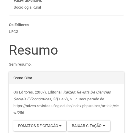
Palavras-chave:
Sociologia Rural
Conteúdo
Os Editores
UFCG
do
Resumo
artigo
Sem resumo.
principal
Detalhes
Como Citar
do
Os Editores. (2007). Editorial.
Raízes: Revista De Ciências
Sociais E Econômicas
,
25
(1 e 2), 6–7. Recuperado de
artigo
https://raizes.revistas.ufcg.edu.br/index.php/raizes/article/vie
w/256
FOMATOS DE CITAÇÃO
BAIXAR CITAÇÃO