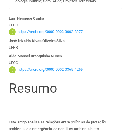
Ecologia Política; Semi-Árido; Projetos Territoriais.
Conteúdo
Luis Henrique Cunha
UFCG
do
https://orcid.org/0000-0003-3002-8277
José Irivaldo Alves Oliveira Silva
artigo
UEPB
Aldo Manoel Branquinho Nunes
principal
UFCG
https://orcid.org/0000-0002-0365-4259
Resumo
Este artigo analisa as relações entre políticas de proteção
ambiental e a emergência de conflitos ambientais em