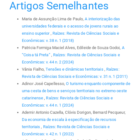
Artigos Semelhantes
Maria de Assunção Lima de Paulo,
A interiorização das
universidades federais e o acesso de jovens rurais ao
ensino superior
,
Raízes: Revista de Ciências Sociais e
Econômicas: v. 38 n. 1 (2018)
Patricia Formiga Maciel Alves, Edileide de Souza Godoi,
A
“Coisa tá Preta”
,
Raízes: Revista de Ciências Sociais e
Econômicas: v. 44 n. 2 (2024)
Vânia Fialho,
Tensões e dinâmicas territoriais
,
Raízes:
Revista de Ciências Sociais e Econômicas: v. 31 n. 1 (2011)
Adinor José Capellesso,
O turismo enquanto componente de
uma cesta de bens e serviços territoriais no extremo oeste
catarinense
,
Raízes: Revista de Ciências Sociais e
Econômicas: v. 44 n. 1 (2024)
Ademir Antonio Cazella, Clóvis Dorigon, Bernard Pecqueur,
Da economia de escala à especificação de recursos
territoriais
,
Raízes: Revista de Ciências Sociais e
Econômicas: v. 42 n. 1 (2022)