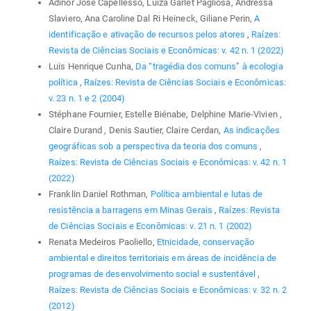
Adinor José Capellesso, Luíza Garlet Pagliosa, Andressa
Slaviero, Ana Caroline Dal Ri Heineck, Giliane Perin,
A
identificação e ativação de recursos pelos atores
,
Raízes:
Revista de Ciências Sociais e Econômicas: v. 42 n. 1 (2022)
Luis Henrique Cunha,
Da “tragédia dos comuns” à ecologia
política
,
Raízes: Revista de Ciências Sociais e Econômicas:
v. 23 n. 1 e 2 (2004)
Stéphane Fournier, Estelle Biénabe, Delphine Marie-Vivien ,
Claire Durand , Denis Sautier, Claire Cerdan,
As indicações
geográficas sob a perspectiva da teoria dos comuns
,
Raízes: Revista de Ciências Sociais e Econômicas: v. 42 n. 1
(2022)
Franklin Daniel Rothman,
Política ambiental e lutas de
resistência a barragens em Minas Gerais
,
Raízes: Revista
de Ciências Sociais e Econômicas: v. 21 n. 1 (2002)
Renata Medeiros Paoliello,
Etnicidade, conservação
ambiental e direitos territoriais em áreas de incidência de
programas de desenvolvimento social e sustentável
,
Raízes: Revista de Ciências Sociais e Econômicas: v. 32 n. 2
(2012)