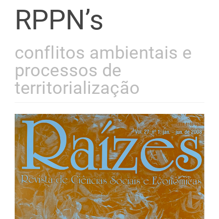
RPPN’s
conflitos ambientais e
processos de
territorialização
Barra
lateral
de
artigos