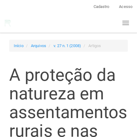
Navegação
Cadastro
Acesso
Principal
Conteúdo
Toggl
principal
naviga
Barra
Lateral
Início
Arquivos
v. 27 n. 1 (2008)
Artigos
A proteção da
natureza em
assentamentos
rurais e nas