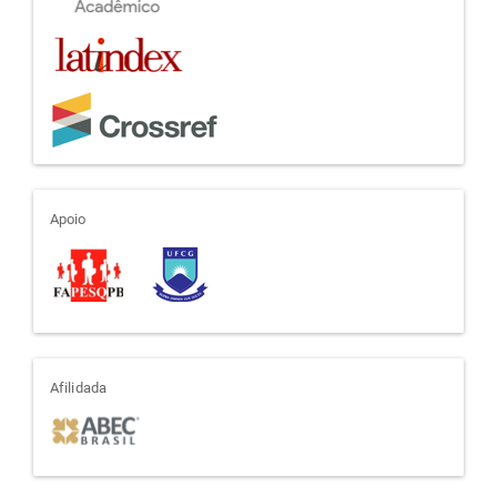
apoio
Apoio
afiliada
Afilidada