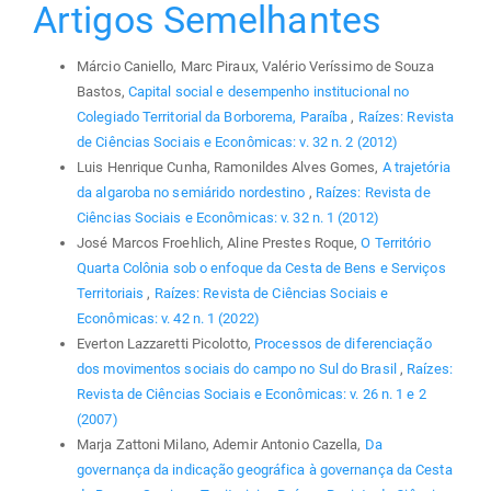
Artigos Semelhantes
Márcio Caniello, Marc Piraux, Valério Veríssimo de Souza
Bastos,
Capital social e desempenho institucional no
Colegiado Territorial da Borborema, Paraíba
,
Raízes: Revista
de Ciências Sociais e Econômicas: v. 32 n. 2 (2012)
Luis Henrique Cunha, Ramonildes Alves Gomes,
A trajetória
da algaroba no semiárido nordestino
,
Raízes: Revista de
Ciências Sociais e Econômicas: v. 32 n. 1 (2012)
José Marcos Froehlich, Aline Prestes Roque,
O Território
Quarta Colônia sob o enfoque da Cesta de Bens e Serviços
Territoriais
,
Raízes: Revista de Ciências Sociais e
Econômicas: v. 42 n. 1 (2022)
Everton Lazzaretti Picolotto,
Processos de diferenciação
dos movimentos sociais do campo no Sul do Brasil
,
Raízes:
Revista de Ciências Sociais e Econômicas: v. 26 n. 1 e 2
(2007)
Marja Zattoni Milano, Ademir Antonio Cazella,
Da
governança da indicação geográfica à governança da Cesta