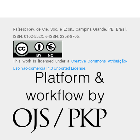
Raízes: Rev. de Cie. Soc. e Econ., Campina Grande, PB, Brasil.
ISSN: 0102-552X. e-ISSN: 2358-8705.
This work is licensed under a
Creative Commons Atribuição-
Uso não-comercial 4.0 Unported License
.