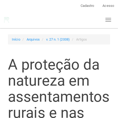
Navegação
Cadastro
Acesso
Principal
Conteúdo
Toggl
principal
naviga
Barra
Lateral
Início
Arquivos
v. 27 n. 1 (2008)
Artigos
A proteção da
natureza em
assentamentos
rurais e nas