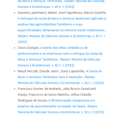
de Bens e Serviços Territoriais
,
Raízes: Revista de Ciências
Sociais e Econômicas: v. 42 n. 1 (2022)
Daniela Lauermann, Adinor José Capellesso, Marcio Gazolla,
O enfoque da cesta de bens e serviços territoriais aplicado à
análise das agroindústrias familiares e suas
especificidades alimentares no extremo Oeste Catarinense
,
Raízes: Revista de Ciências Sociais e Econômicas: v. 42 n. 1
(2022)
Clovis Dorigon,
A teoria dos sítios simbólicos de
pertencimento e as interfaces com o enfoque da Cesta de
Bens e Serviços Territoriais
,
Raízes: Revista de Ciências
Sociais e Econômicas: v. 42 n. 1 (2022)
Maud Hirczak, Claude Janin , Dany Lapostolle,
A Cesta de
Bens e Serviços Territoriais face à transição
,
Raízes:
Revista de Ciências Sociais e Econômicas: v. 42 n. 1 (2022)
Francisco Gomes de Andrade, João Bosco Cavalcanti
Araújo, Francisco de Assis Marinho, Arthur Cláudio
Rodrigues de Souza,
A diferenciação camponesa em
projetos de assentamento no estado do Ceará
,
Raízes:
Revista de Ciências Sociais e Econômicas: v. 30 n. 2 (2010)