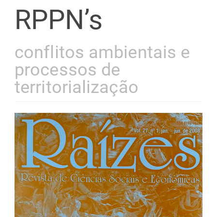
RPPN’s
conflitos ambientais e
processos de
territorialização
Barra
lateral
de
artigos