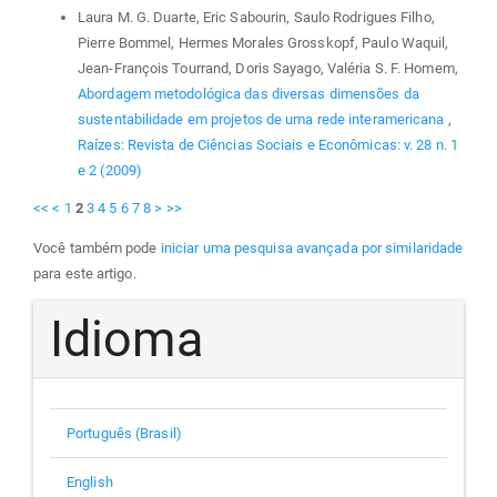
Laura M. G. Duarte, Eric Sabourin, Saulo Rodrigues Filho,
Pierre Bommel, Hermes Morales Grosskopf, Paulo Waquil,
Jean-François Tourrand, Doris Sayago, Valéria S. F. Homem,
Abordagem metodológica das diversas dimensões da
sustentabilidade em projetos de uma rede interamericana
,
Raízes: Revista de Ciências Sociais e Econômicas: v. 28 n. 1
e 2 (2009)
<<
<
1
2
3
4
5
6
7
8
>
>>
Você também pode
iniciar uma pesquisa avançada por similaridade
para este artigo.
Idioma
Português (Brasil)
English