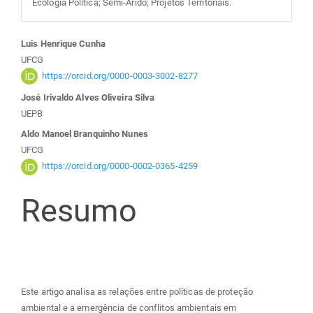
Ecologia Política; Semi-Árido; Projetos Territoriais.
Conteúdo
Luis Henrique Cunha
UFCG
do
https://orcid.org/0000-0003-3002-8277
José Irivaldo Alves Oliveira Silva
artigo
UEPB
Aldo Manoel Branquinho Nunes
principal
UFCG
https://orcid.org/0000-0002-0365-4259
Resumo
Este artigo analisa as relações entre políticas de proteção
ambiental e a emergência de conflitos ambientais em