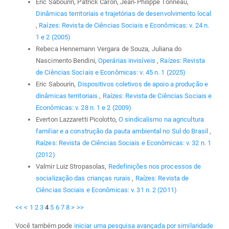
Eric Sabourin, Patrick Caron, Jean-Philippe Tonneau,
Dinâmicas territoriais e trajetórias de desenvolvimento local
,
Raízes: Revista de Ciências Sociais e Econômicas: v. 24 n.
1 e 2 (2005)
Rebeca Hennemann Vergara de Souza, Juliana do
Nascimento Bendini,
Operárias invisíveis
,
Raízes: Revista
de Ciências Sociais e Econômicas: v. 45 n. 1 (2025)
Eric Sabourin,
Dispositivos coletivos de apoio a produção e
dinâmicas territoriais
,
Raízes: Revista de Ciências Sociais e
Econômicas: v. 28 n. 1 e 2 (2009)
Everton Lazzaretti Picolotto,
O sindicalismo na agricultura
familiar e a construção da pauta ambiental no Sul do Brasil
,
Raízes: Revista de Ciências Sociais e Econômicas: v. 32 n. 1
(2012)
Valmir Luiz Stropasolas,
Redefinições nos processos de
socialização das crianças rurais
,
Raízes: Revista de
Ciências Sociais e Econômicas: v. 31 n. 2 (2011)
<<
<
1
2
3
4
5
6
7
8
>
>>
Você também pode
iniciar uma pesquisa avançada por similaridade