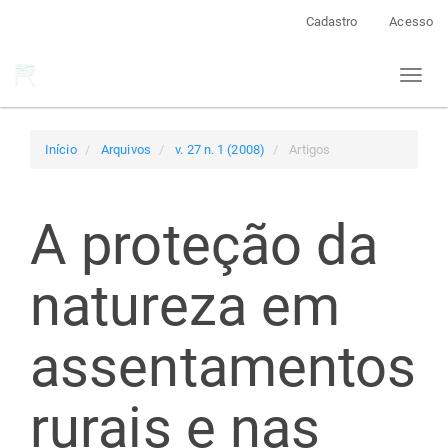
Navegação
Cadastro
Acesso
Principal
Conteúdo
Toggl
principal
naviga
Barra
Lateral
Início
Arquivos
v. 27 n. 1 (2008)
Artigos
A proteção da
natureza em
assentamentos
rurais e nas