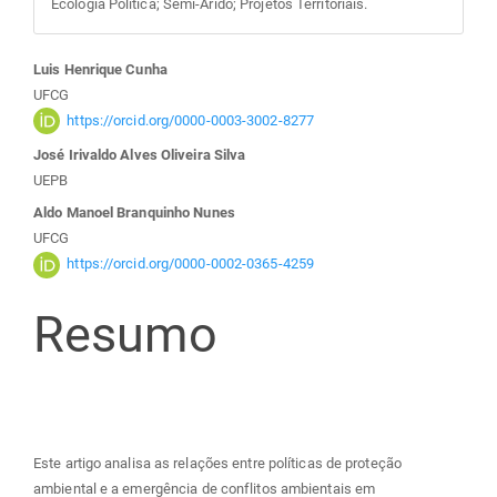
Ecologia Política; Semi-Árido; Projetos Territoriais.
Conteúdo
Luis Henrique Cunha
UFCG
do
https://orcid.org/0000-0003-3002-8277
José Irivaldo Alves Oliveira Silva
artigo
UEPB
Aldo Manoel Branquinho Nunes
principal
UFCG
https://orcid.org/0000-0002-0365-4259
Resumo
Este artigo analisa as relações entre políticas de proteção
ambiental e a emergência de conflitos ambientais em