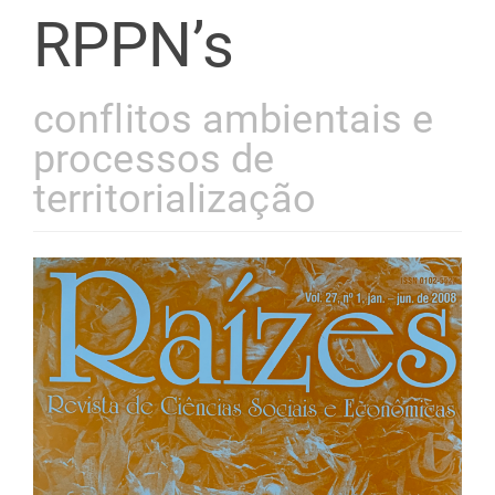
RPPN’s
conflitos ambientais e
processos de
territorialização
Barra
lateral
de
artigos