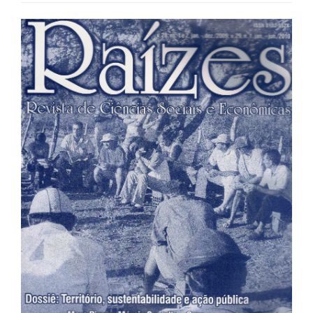
Barra
lateral
de
artigos