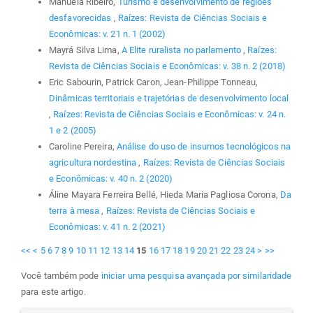
Manuela Ribeiro,
Turismo e desenvolvimento de regiões
desfavorecidas
,
Raízes: Revista de Ciências Sociais e
Econômicas: v. 21 n. 1 (2002)
Mayrá Silva Lima,
A Elite ruralista no parlamento
,
Raízes:
Revista de Ciências Sociais e Econômicas: v. 38 n. 2 (2018)
Eric Sabourin, Patrick Caron, Jean-Philippe Tonneau,
Dinâmicas territoriais e trajetórias de desenvolvimento local
,
Raízes: Revista de Ciências Sociais e Econômicas: v. 24 n.
1 e 2 (2005)
Caroline Pereira,
Análise do uso de insumos tecnológicos na
agricultura nordestina
,
Raízes: Revista de Ciências Sociais
e Econômicas: v. 40 n. 2 (2020)
Áline Mayara Ferreira Bellé, Hieda Maria Pagliosa Corona,
Da
terra à mesa
,
Raízes: Revista de Ciências Sociais e
Econômicas: v. 41 n. 2 (2021)
<<
<
5
6
7
8
9
10
11
12
13
14
15
16
17
18
19
20
21
22
23
24
>
>>
Você também pode
iniciar uma pesquisa avançada por similaridade
para este artigo.