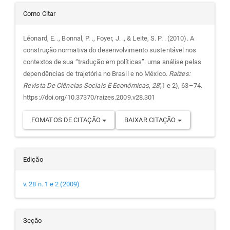
Detalhes
Como Citar
do
Léonard, E. ., Bonnal, P. ., Foyer, J. ., & Leite, S. P. . (2010). A
construção normativa do desenvolvimento sustentável nos
artigo
contextos de sua “tradução em políticas”: uma análise pelas
dependências de trajetória no Brasil e no México.
Raízes:
Revista De Ciências Sociais E Econômicas
,
28
(1 e 2), 63–74.
https://doi.org/10.37370/raizes.2009.v28.301
FOMATOS DE CITAÇÃO
BAIXAR CITAÇÃO
Edição
v. 28 n. 1 e 2 (2009)
Seção