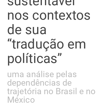
sustentável
nos contextos
de sua
“tradução em
políticas”
uma análise pelas
dependências de
trajetória no Brasil e no
México