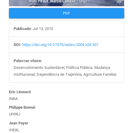
PDF
Publicado:
Jul 13, 2010
DOI:
https://doi.org/10.37370/raizes.2009.v28.301
Palavras-chave:
Desenvolvimento Sustentável, Política Pública, Mudança
Institucional, Dependência de Trajetória, Agricultura Familiar.
Conteúdo
Eric Léonard
INRA
do
Philippe Bonnal
UFRRJ
artigo
Jean Foyer
IHEAL