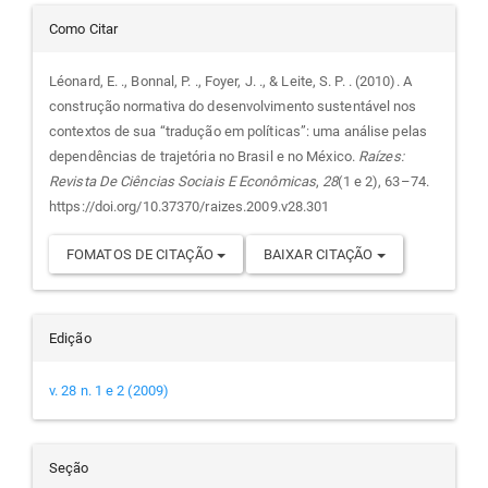
Detalhes
Como Citar
do
Léonard, E. ., Bonnal, P. ., Foyer, J. ., & Leite, S. P. . (2010). A
construção normativa do desenvolvimento sustentável nos
artigo
contextos de sua “tradução em políticas”: uma análise pelas
dependências de trajetória no Brasil e no México.
Raízes:
Revista De Ciências Sociais E Econômicas
,
28
(1 e 2), 63–74.
https://doi.org/10.37370/raizes.2009.v28.301
FOMATOS DE CITAÇÃO
BAIXAR CITAÇÃO
Edição
v. 28 n. 1 e 2 (2009)
Seção