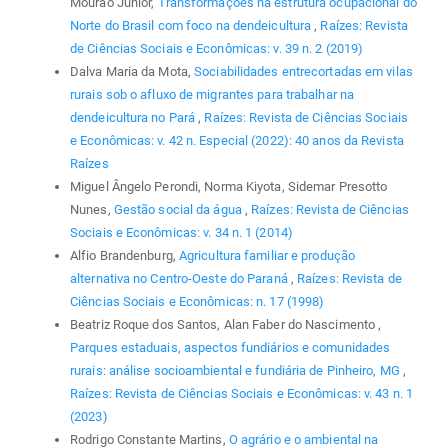
Mourão Júnior,
Transformações na estrutura ocupacional do
Norte do Brasil com foco na dendeicultura
,
Raízes: Revista
de Ciências Sociais e Econômicas: v. 39 n. 2 (2019)
Dalva Maria da Mota,
Sociabilidades entrecortadas em vilas
rurais sob o afluxo de migrantes para trabalhar na
dendeicultura no Pará
,
Raízes: Revista de Ciências Sociais
e Econômicas: v. 42 n. Especial (2022): 40 anos da Revista
Raízes
Miguel Ângelo Perondi, Norma Kiyota, Sidemar Presotto
Nunes,
Gestão social da água
,
Raízes: Revista de Ciências
Sociais e Econômicas: v. 34 n. 1 (2014)
Alfio Brandenburg,
Agricultura familiar e produção
alternativa no Centro-Oeste do Paraná
,
Raízes: Revista de
Ciências Sociais e Econômicas: n. 17 (1998)
Beatriz Roque dos Santos, Alan Faber do Nascimento ,
Parques estaduais, aspectos fundiários e comunidades
rurais: análise socioambiental e fundiária de Pinheiro, MG
,
Raízes: Revista de Ciências Sociais e Econômicas: v. 43 n. 1
(2023)
Rodrigo Constante Martins,
O agrário e o ambiental na