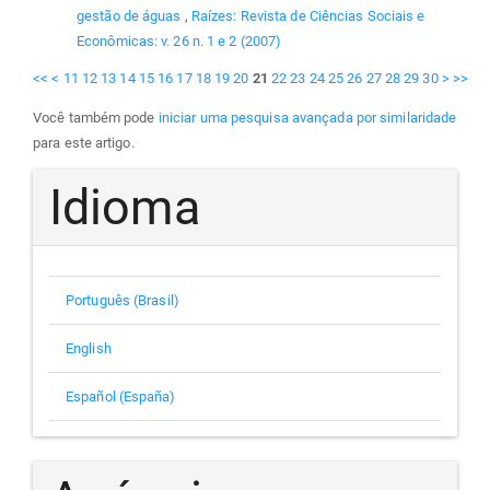
gestão de águas
,
Raízes: Revista de Ciências Sociais e
Econômicas: v. 26 n. 1 e 2 (2007)
<<
<
11
12
13
14
15
16
17
18
19
20
21
22
23
24
25
26
27
28
29
30
>
>>
Você também pode
iniciar uma pesquisa avançada por similaridade
para este artigo.
Idioma
Português (Brasil)
English
Español (España)