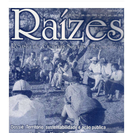
Barra
lateral
de
artigos