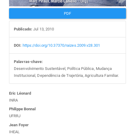
PDF
Publicado:
Jul 13, 2010
DOI:
https://doi.org/10.37370/raizes.2009.v28.301
Palavras-chave:
Desenvolvimento Sustentável, Política Pública, Mudança
Institucional, Dependência de Trajetória, Agricultura Familiar.
Conteúdo
Eric Léonard
INRA
do
Philippe Bonnal
UFRRJ
artigo
Jean Foyer
IHEAL