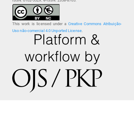
ISSN: 0102-552X. e-ISSN: 2358-8705.
This work is licensed under a
Creative Commons Atribuição-
Uso não-comercial 4.0 Unported License
.