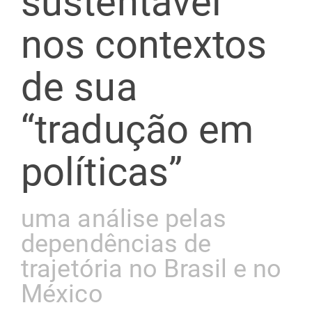
sustentável
nos contextos
de sua
“tradução em
políticas”
uma análise pelas
dependências de
trajetória no Brasil e no
México