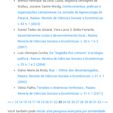
Brendo Henrique da Silva Costa, Angélica Servegnini de
Wallau, Josiane Carine Wedig,
Conhecimentos, práticas e
organizações camponesas na Jornada de Agroecologia do
Paraná
,
Raízes: Revista de Ciências Sociais e Econômicas:
v. 43 n. 1 (2023)
Daniel Tadeu do Amaral, Vera Lúcia S. Botta Ferrante,
Assentamentos rurais e desenvolvimento local
,
Raízes:
Revista de Ciências Sociais e Econômicas: v. 26 n. 1 e 2
(2007)
Luis Henrique Cunha,
Da “tragédia dos comuns” à ecologia
política
,
Raízes: Revista de Ciências Sociais e Econômicas:
v. 23 n. 1 e 2 (2004)
Dalva Maria da Mota,
Rua – Vitrine dos desempregados
,
Raízes: Revista de Ciências Sociais e Econômicas: v. 21 n. 1
(2002)
Vânia Fialho,
Tensões e dinâmicas territoriais
,
Raízes:
Revista de Ciências Sociais e Econômicas: v. 31 n. 1 (2011)
<<
<
13
14
15
16
17
18
19
20
21
22
23
24
25
26
27
28
29
30
31
32
>
>>
Você também pode
iniciar uma pesquisa avançada por similaridade