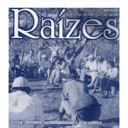
Barra
lateral
de
artigos