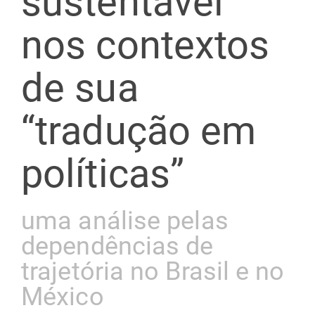
sustentável
nos contextos
de sua
“tradução em
políticas”
uma análise pelas
dependências de
trajetória no Brasil e no
México