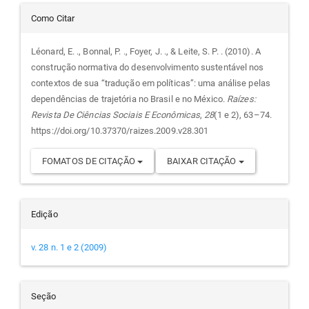
Detalhes
Como Citar
do
Léonard, E. ., Bonnal, P. ., Foyer, J. ., & Leite, S. P. . (2010). A
construção normativa do desenvolvimento sustentável nos
artigo
contextos de sua “tradução em políticas”: uma análise pelas
dependências de trajetória no Brasil e no México.
Raízes:
Revista De Ciências Sociais E Econômicas
,
28
(1 e 2), 63–74.
https://doi.org/10.37370/raizes.2009.v28.301
FOMATOS DE CITAÇÃO
BAIXAR CITAÇÃO
Edição
v. 28 n. 1 e 2 (2009)
Seção