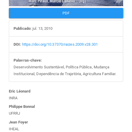
PDF
Publicado:
jul. 13, 2010
DOI:
https://doi.org/10.37370/raizes.2009.v28.301
Palavras-chave:
Desenvolvimento Sustentável, Política Pública, Mudança
Institucional, Dependência de Trajetória, Agricultura Familiar.
Conteúdo
Eric Léonard
INRA
do
Philippe Bonnal
UFRRJ
artigo
Jean Foyer
IHEAL