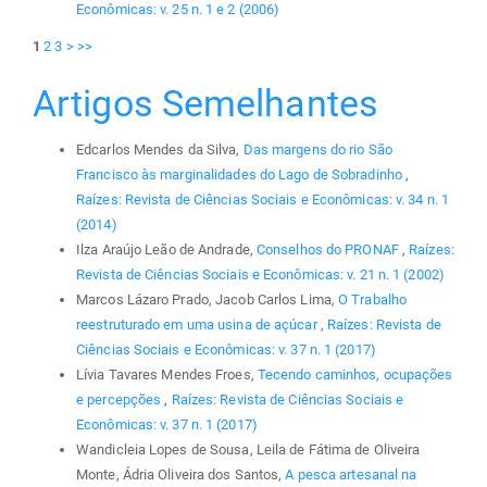
Econômicas: v. 25 n. 1 e 2 (2006)
1
2
3
>
>>
Artigos Semelhantes
Edcarlos Mendes da Silva,
Das margens do rio São
Francisco às marginalidades do Lago de Sobradinho
,
Raízes: Revista de Ciências Sociais e Econômicas: v. 34 n. 1
(2014)
Ilza Araújo Leão de Andrade,
Conselhos do PRONAF
,
Raízes:
Revista de Ciências Sociais e Econômicas: v. 21 n. 1 (2002)
Marcos Lázaro Prado, Jacob Carlos Lima,
O Trabalho
reestruturado em uma usina de açúcar
,
Raízes: Revista de
Ciências Sociais e Econômicas: v. 37 n. 1 (2017)
Lívia Tavares Mendes Froes,
Tecendo caminhos, ocupações
e percepções
,
Raízes: Revista de Ciências Sociais e
Econômicas: v. 37 n. 1 (2017)
Wandicleia Lopes de Sousa, Leila de Fátima de Oliveira
Monte, Ádria Oliveira dos Santos,
A pesca artesanal na