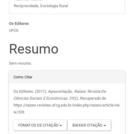
Reciprocidade, Sociologia Rural
Conteúdo
Os Editores
UFCG
do
Resumo
artigo
Sem resumo.
principal
Detalhes
Como Citar
do
Os Editores. (2011). Apresentação.
Raízes: Revista De
Ciências Sociais E Econômicas
,
31
(2). Recuperado de
artigo
https://raizes.revistas.ufcg.edu.br/index.php/raizes/article/vie
w/328
FOMATOS DE CITAÇÃO
BAIXAR CITAÇÃO