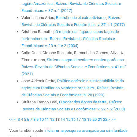
região Amazônica
,
Raízes: Revista de Ciências Sociais e
Econômicas: v. 37 n. 1 (2017)
Valeria Llano Arias,
Resistiendo el extractivismo
,
Raízes:
Revista de Ciências Sociais e Econômicas: v. 37 n. 1 (2017)
Cristiano Ramalho,
O mundo das águas e seus laços de
pertencimento
,
Raízes: Revista de Ciências Sociais e
Econômicas: v. 23 n. 1 e 2 (2004)
Catia Grisa, Cimone Rozendo, Ramonildes Gomes, Silvia A.
Zimmermann,
Sistemas agroalimentares contemporâneos
,
Raízes: Revista de Ciências Sociais e Econômicas: v. 41 n. 2
(2021)
José Aldemir Freire,
Política agrícola e sustentabilidade da
agricultura familiar no Nordeste brasileiro
,
Raízes: Revista
de Ciências Sociais e Econômicas: n. 20 (1999)
Giuliana Franco Leal,
O poder dos donos da terra
,
Raízes:
Revista de Ciências Sociais e Econômicas: v. 22 n. 2 (2003)
<<
<
3
4
5
6
7
8
9
10
11
12
13
14
15
16
17
18
19
20
21
22
>
>>
Você também pode
iniciar uma pesquisa avançada por similaridade