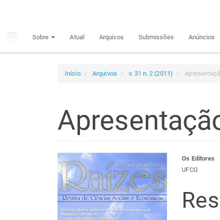
Navegação
Principal
Conteúdo
Sobre
Atual
Arquivos
Submissões
Anúncios
principal
Barra
Lateral
Início
Arquivos
v. 31 n. 2 (2011)
Apresentaç
Apresentaçã
Barra
Con
Os Editores
UFCG
lateral
do
Re
de
arti