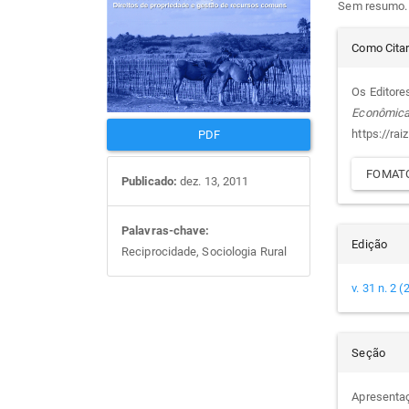
Sem resumo.
artigos
prin
Det
Como Cita
do
Os Editore
Econômic
arti
https://rai
PDF
FOMATO
Publicado:
dez. 13, 2011
Palavras-chave:
Edição
Reciprocidade, Sociologia Rural
v. 31 n. 2 
Seção
Apresenta