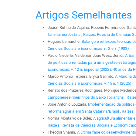
Artigos Semelhantes
Joacir Rufino de Aquino, Robério Ferreira dos Sant
familiar nordestina
,
Raízes: Revista de Ciências So
Hugues Lamarche,
Balanço e reflexões teóricas d
Ciências Sociais e Econômicas: n. 2 e 3 (1983)
Paulo Niederle, Valdemar João Wesz Junior,
A tra
de políticas orientadas para uma gestão estratégi
Econômicas: v. 42 n. Especial (2022): 40 anos da R
Marco Antonio Teixeira, Eryka Galindo,
A Marcha da
Ciências Sociais e Econômicas: v. 45 n. 1 (2025)
Renato dos Prazeres Rodrigues, Monique Medeiro
camponeses-ribeirinhos do Baixo Tocantins
,
Raíze
José Antônio Louzada,
Implementação da política 
reforma agrária em Santa Catarina/Brasil
,
Raízes: 
Norma Montalvo de Soler,
A agricultura alimentar e
Raízes: Revista de Ciências Sociais e Econômicas:
Theodor Shanin,
A última fase do desenvolviment