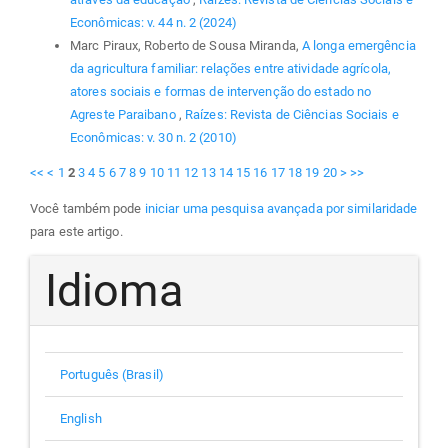
Econômicas: v. 44 n. 2 (2024)
Marc Piraux, Roberto de Sousa Miranda,
A longa emergência
da agricultura familiar: relações entre atividade agrícola,
atores sociais e formas de intervenção do estado no
Agreste Paraibano
,
Raízes: Revista de Ciências Sociais e
Econômicas: v. 30 n. 2 (2010)
<<
<
1
2
3
4
5
6
7
8
9
10
11
12
13
14
15
16
17
18
19
20
>
>>
Você também pode
iniciar uma pesquisa avançada por similaridade
para este artigo.
Idioma
Português (Brasil)
English