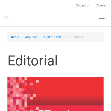
Navegação
Cadastro
Acesso
Principal
Conteúdo
Toggl
principal
naviga
Barra
Lateral
Início
Arquivos
v. 38 n. 1 (2018)
Editorial
Editorial
Barra
lateral
de