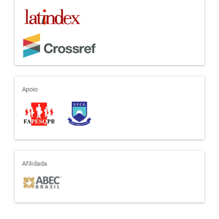
apoio
Apoio
afiliada
Afilidada