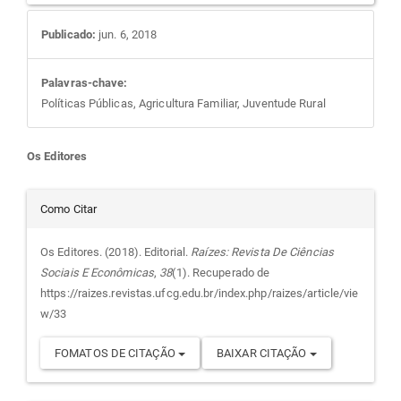
Publicado:
jun. 6, 2018
Palavras-chave:
Políticas Públicas, Agricultura Familiar, Juventude Rural
Conteúdo
Os Editores
do
Detalhes
Como Citar
artigo
do
Os Editores. (2018). Editorial.
Raízes: Revista De Ciências
Sociais E Econômicas
,
38
(1). Recuperado de
principal
artigo
https://raizes.revistas.ufcg.edu.br/index.php/raizes/article/vie
w/33
FOMATOS DE CITAÇÃO
BAIXAR CITAÇÃO