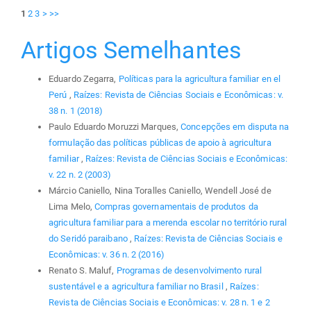
1
2
3
>
>>
Artigos Semelhantes
Eduardo Zegarra,
Políticas para la agricultura familiar en el
Perú
,
Raízes: Revista de Ciências Sociais e Econômicas: v.
38 n. 1 (2018)
Paulo Eduardo Moruzzi Marques,
Concepções em disputa na
formulação das políticas públicas de apoio à agricultura
familiar
,
Raízes: Revista de Ciências Sociais e Econômicas:
v. 22 n. 2 (2003)
Márcio Caniello, Nina Toralles Caniello, Wendell José de
Lima Melo,
Compras governamentais de produtos da
agricultura familiar para a merenda escolar no território rural
do Seridó paraibano
,
Raízes: Revista de Ciências Sociais e
Econômicas: v. 36 n. 2 (2016)
Renato S. Maluf,
Programas de desenvolvimento rural
sustentável e a agricultura familiar no Brasil
,
Raízes:
Revista de Ciências Sociais e Econômicas: v. 28 n. 1 e 2