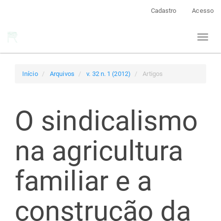
Navegação
Cadastro
Acesso
Principal
Conteúdo
Toggl
principal
naviga
Barra
Lateral
Início
Arquivos
v. 32 n. 1 (2012)
Artigos
O sindicalismo
na agricultura
familiar e a
construção da