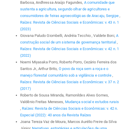
Barbosa, Andhressa Araújo Fagundes,
A comunidade que
sustenta a agricultura, segundo olhar de agricultores e
consumidores de feiras agroecológicas de Aracaju, Sergipe
,
Raízes: Revista de Ciências Sociais e Econômicas: v. 43 n. 1
(2023)
Giovana Paludo Giombelli, Andréia Tecchio , Valdete Boni,
A
construção social de um sistema de governança territorial
,
Raízes: Revista de Ciências Sociais e Econômicas: v. 42 n. 1
(2022)
Noemi Miyasaka Porro, Roberto Porro, Cezário Ferreira dos
Santos Jr., Arthur Brito,
O povo da roça sem a roça e o
manejo florestal comunitário sob a vigilância e controle
,
Raízes: Revista de Ciências Sociais e Econômicas: v. 37 n. 2
(2017)
Roberto de Sousa Miranda, Ramonildes Alves Gomes,
Valdênio Freitas Meneses,
Mudança social e estudos rurais
,
Raízes: Revista de Ciências Sociais e Econômicas: v. 42 n.
Especial (2022): 40 anos da Revista Raízes
Joana Tereza Vaz de Moura, Marcos Aurélio Freire da Silva
Júnior,
Narrativas, estratégias e articulações de uma