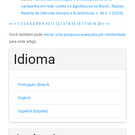
campanha em rede contra os agrotóxicos no Brasil
,
Raízes:
Revista de Ciências Sociais e Econômicas: v. 43 n. 1 (2023)
<<
<
1
2
3
4
5
6
7
8
9
10
11
12
13
14
15
16
17
18
19
20
>
>>
Você também pode
iniciar uma pesquisa avançada por similaridade
para este artigo.
Idioma
Português (Brasil)
English
Español (España)