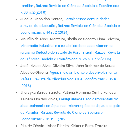
familiar
,
Raízes: Revista de Ciências Sociais e Econômicas:
v. 30 n. 2 (2010)
Jucelia Bispo dos Santos,
Fortalecendo comunidades
através da educação
,
Raízes: Revista de Ciências Sociais e
Econômicas: v. 44 n. 2 (2024)
Maurílio de Abreu Monteiro, Sheila do Socorro Lima Teixeira,
Mineração industrial e a estabilidade de assentamentos
rurais no Sudeste do Estado do Pará, Brasil
,
Raízes: Revista
de Ciências Sociais e Econômicas: v. 25 n. 1 e 2 (2006)
José Irivaldo Alves Oliveira Silva, John Brehmer de Sousa
Alves de Oliveira,
Água, meio ambiente e desenvolvimento
,
Raízes: Revista de Ciências Sociais e Econômicas: v. 36 n. 1
(2016)
Jhersyka Barros Barreto, Patrícia Hermínio Cunha Feitosa,
Kainara Lira dos Anjos,
Desigualdades socioambientais do
abastecimento de água nas microrregiões de água e esgoto
da Paraíba
,
Raízes: Revista de Ciências Sociais e
Econômicas: v. 45 n. 1 (2025)
Rita de Cássia Lisboa Ribeiro, Kiriaque Barra Ferreira