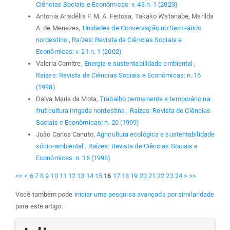
Ciências Sociais e Econômicas: v. 43 n. 1 (2023)
Antonia Arisdélia F. M. A. Feitosa, Takako Watanabe, Marilda
A. de Menezes,
Unidades de Conservação no Semi-árido
nordestino
,
Raízes: Revista de Ciências Sociais e
Econômicas: v. 21 n. 1 (2002)
Valeria Comitre,
Energia e sustentabilidade ambiental
,
Raízes: Revista de Ciências Sociais e Econômicas: n. 16
(1998)
Dalva Maria da Mota,
Trabalho permanente e temporário na
fruticultura irrigada nordestina
,
Raízes: Revista de Ciências
Sociais e Econômicas: n. 20 (1999)
João Carlos Canuto,
Agricultura ecológica e sustentabilidade
sócio-ambiental
,
Raízes: Revista de Ciências Sociais e
Econômicas: n. 16 (1998)
<<
<
6
7
8
9
10
11
12
13
14
15
16
17
18
19
20
21
22
23
24
>
>>
Você também pode
iniciar uma pesquisa avançada por similaridade
para este artigo.