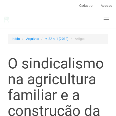
Navegação
Cadastro
Acesso
Principal
Conteúdo
Toggl
principal
naviga
Barra
Lateral
Início
Arquivos
v. 32 n. 1 (2012)
Artigos
O sindicalismo
na agricultura
familiar e a
construção da