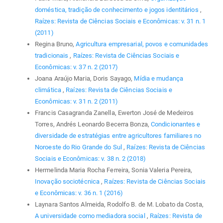
doméstica, tradição de conhecimento e jogos identitários
,
Raízes: Revista de Ciências Sociais e Econômicas: v. 31 n. 1
(2011)
Regina Bruno,
Agricultura empresarial, povos e comunidades
tradicionais
,
Raízes: Revista de Ciências Sociais e
Econômicas: v. 37 n. 2 (2017)
Joana Araújo Maria, Doris Sayago,
Mídia e mudança
climática
,
Raízes: Revista de Ciências Sociais e
Econômicas: v. 31 n. 2 (2011)
Francis Casagranda Zanella, Ewerton José de Medeiros
Torres, Andrés Leonardo Becerra Bonza,
Condicionantes e
diversidade de estratégias entre agricultores familiares no
Noroeste do Rio Grande do Sul
,
Raízes: Revista de Ciências
Sociais e Econômicas: v. 38 n. 2 (2018)
Hermelinda Maria Rocha Ferreira, Sonia Valeria Pereira,
Inovação sociotécnica
,
Raízes: Revista de Ciências Sociais
e Econômicas: v. 36 n. 1 (2016)
Laynara Santos Almeida, Rodolfo B. de M. Lobato da Costa,
A universidade como mediadora social
,
Raízes: Revista de