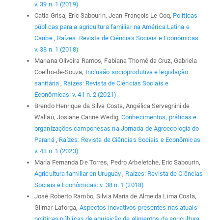
v. 39 n. 1 (2019)
Catia Grisa, Eric Sabourin, Jean-François Le Coq,
Políticas
públicas para a agricultura familiar na América Latina e
Caribe
,
Raízes: Revista de Ciências Sociais e Econômicas:
v. 38 n. 1 (2018)
Mariana Oliveira Ramos, Fabiana Thomé da Cruz, Gabriela
Coelho-de-Souza,
Inclusão socioprodutiva e legislação
sanitária
,
Raízes: Revista de Ciências Sociais e
Econômicas: v. 41 n. 2 (2021)
Brendo Henrique da Silva Costa, Angélica Servegnini de
Wallau, Josiane Carine Wedig,
Conhecimentos, práticas e
organizações camponesas na Jornada de Agroecologia do
Paraná
,
Raízes: Revista de Ciências Sociais e Econômicas:
v. 43 n. 1 (2023)
María Fernanda De Torres, Pedro Arbeletche, Eric Sabourin,
Agricultura familiar en Uruguay
,
Raízes: Revista de Ciências
Sociais e Econômicas: v. 38 n. 1 (2018)
José Roberto Rambo, Silvia Maria de Almeida Lima Costa,
Gilmar Laforga,
Aspectos inovativos presentes nas atuais
políticas públicas de aquisição de alimentos da agricultura