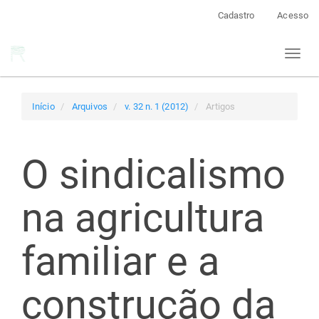
Navegação
Cadastro
Acesso
Principal
Conteúdo
Toggl
principal
naviga
Barra
Lateral
Início
Arquivos
v. 32 n. 1 (2012)
Artigos
O sindicalismo
na agricultura
familiar e a
construção da