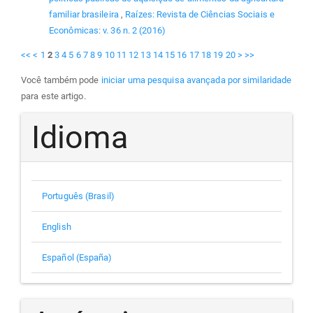
familiar brasileira
,
Raízes: Revista de Ciências Sociais e
Econômicas: v. 36 n. 2 (2016)
<<
<
1
2
3
4
5
6
7
8
9
10
11
12
13
14
15
16
17
18
19
20
>
>>
Você também pode
iniciar uma pesquisa avançada por similaridade
para este artigo.
Idioma
Português (Brasil)
English
Español (España)