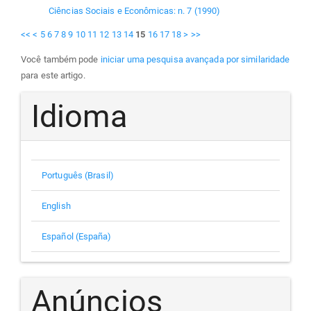
Ciências Sociais e Econômicas: n. 7 (1990)
<<
<
5
6
7
8
9
10
11
12
13
14
15
16
17
18
>
>>
Você também pode
iniciar uma pesquisa avançada por similaridade
para este artigo.
Idioma
Português (Brasil)
English
Español (España)
Anúncios