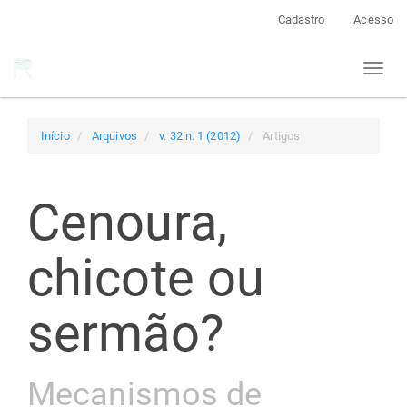
Navegação
Cadastro
Acesso
Principal
Conteúdo
Toggl
principal
naviga
Barra
Lateral
Início
Arquivos
v. 32 n. 1 (2012)
Artigos
Cenoura,
chicote ou
sermão?
Mecanismos de