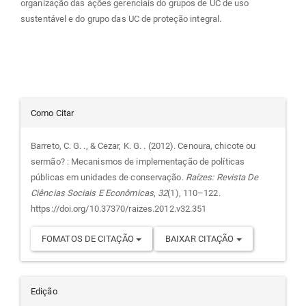
organização das ações gerenciais do grupos de UC de uso
sustentável e do grupo das UC de proteção integral.
Detalhes
Como Citar
do
Barreto, C. G. ., & Cezar, K. G. . (2012). Cenoura, chicote ou
sermão? : Mecanismos de implementação de políticas
artigo
públicas em unidades de conservação.
Raízes: Revista De
Ciências Sociais E Econômicas
,
32
(1), 110–122.
https://doi.org/10.37370/raizes.2012.v32.351
FOMATOS DE CITAÇÃO
BAIXAR CITAÇÃO
Edição