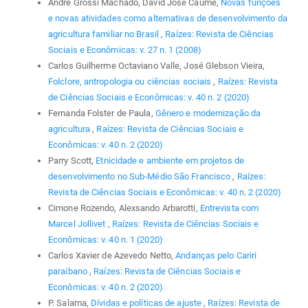
André Grossi Machado, David José Caume,
Novas funções
e novas atividades como alternativas de desenvolvimento da
agricultura familiar no Brasil
,
Raízes: Revista de Ciências
Sociais e Econômicas: v. 27 n. 1 (2008)
Carlos Guilherme Octaviano Valle, José Glebson Vieira,
Folclore, antropologia ou ciências sociais
,
Raízes: Revista
de Ciências Sociais e Econômicas: v. 40 n. 2 (2020)
Fernanda Folster de Paula,
Gênero e modernização da
agricultura
,
Raízes: Revista de Ciências Sociais e
Econômicas: v. 40 n. 2 (2020)
Parry Scott,
Etnicidade e ambiente em projetos de
desenvolvimento no Sub-Médio São Francisco
,
Raízes:
Revista de Ciências Sociais e Econômicas: v. 40 n. 2 (2020)
Cimone Rozendo, Alexsando Arbarotti,
Entrevista com
Marcel Jollivet
,
Raízes: Revista de Ciências Sociais e
Econômicas: v. 40 n. 1 (2020)
Carlos Xavier de Azevedo Netto,
Andanças pelo Cariri
paraibano
,
Raízes: Revista de Ciências Sociais e
Econômicas: v. 40 n. 2 (2020)
P. Salama,
Dívidas e políticas de ajuste
,
Raízes: Revista de