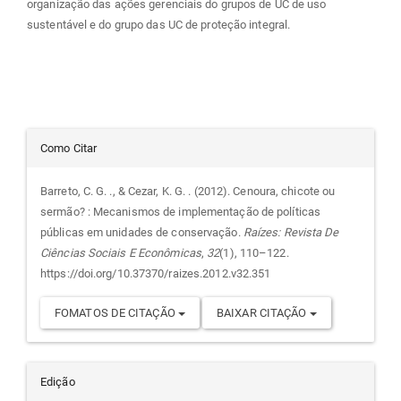
organização das ações gerenciais do grupos de UC de uso
sustentável e do grupo das UC de proteção integral.
Detalhes
Como Citar
do
Barreto, C. G. ., & Cezar, K. G. . (2012). Cenoura, chicote ou
sermão? : Mecanismos de implementação de políticas
artigo
públicas em unidades de conservação.
Raízes: Revista De
Ciências Sociais E Econômicas
,
32
(1), 110–122.
https://doi.org/10.37370/raizes.2012.v32.351
FOMATOS DE CITAÇÃO
BAIXAR CITAÇÃO
Edição