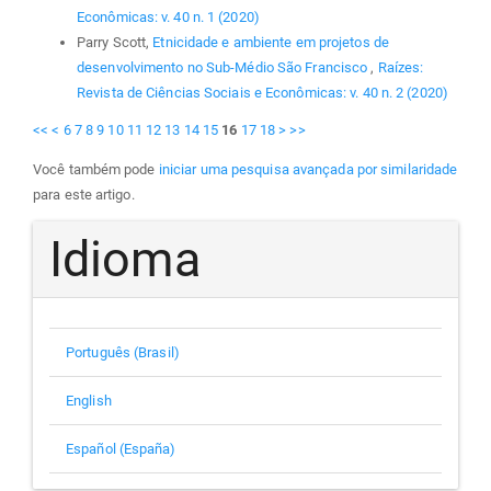
Econômicas: v. 40 n. 1 (2020)
Parry Scott,
Etnicidade e ambiente em projetos de
desenvolvimento no Sub-Médio São Francisco
,
Raízes:
Revista de Ciências Sociais e Econômicas: v. 40 n. 2 (2020)
<<
<
6
7
8
9
10
11
12
13
14
15
16
17
18
>
>>
Você também pode
iniciar uma pesquisa avançada por similaridade
para este artigo.
Idioma
Português (Brasil)
English
Español (España)