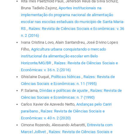
Rita Inês Paetzhold Pauli, Jéferson Réus da Silva Schulz,
Bruna Tadielo Zajonz,
Aportes institucionais na
implementação do programa nacional de alimentação
escolar nas escolas estaduais do município de Santa Maria-
RS
,
Raízes: Revista de Ciências Sociais e Econômicas: v. 36
n. 2 (2016)
Ivana Cristina Lovo, Alain Santandreu, José Divino Lopes
Filho,
Agricultura urbana conquistando o mercado
institucional da alimentação escolar em Belo
Horizonte/MG/BR
,
Raízes: Revista de Ciências Sociais e
Econômicas: v. 36 n. 2 (2016)
Ghislaine Duqué,
Políticas hídricas
,
Raízes: Revista de
Ciências Sociais e Econômicas: n. 11 (1995)
P. Salama,
Dívidas e políticas de ajuste
,
Raízes: Revista de
Ciências Sociais e Econômicas: n. 7 (1990)
Carlos Xavier de Azevedo Netto,
Andanças pelo Cariri
paraibano
,
Raízes: Revista de Ciências Sociais e
Econômicas: v. 40 n. 2 (2020)
Cimone Rozendo, Alexsando Arbarotti,
Entrevista com
Marcel Jollivet
,
Raízes: Revista de Ciências Sociais e