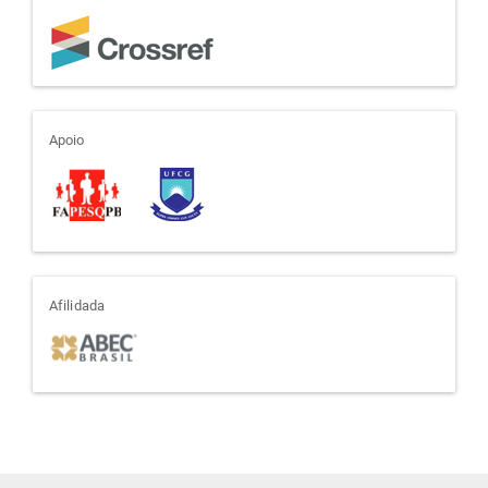
apoio
Apoio
afiliada
Afilidada