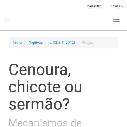
Navegação
Cadastro
Acesso
Principal
Conteúdo
Toggl
principal
naviga
Barra
Lateral
Início
Arquivos
v. 32 n. 1 (2012)
Artigos
Cenoura,
chicote ou
sermão?
Mecanismos de