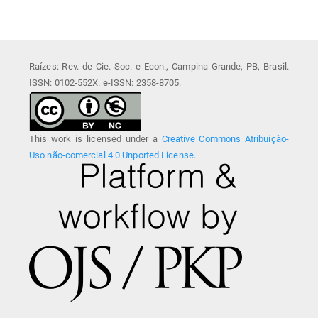
Raízes: Rev. de Cie. Soc. e Econ., Campina Grande, PB, Brasil.
ISSN: 0102-552X. e-ISSN: 2358-8705.
This work is licensed under a
Creative Commons Atribuição-
Uso não-comercial 4.0 Unported License
.