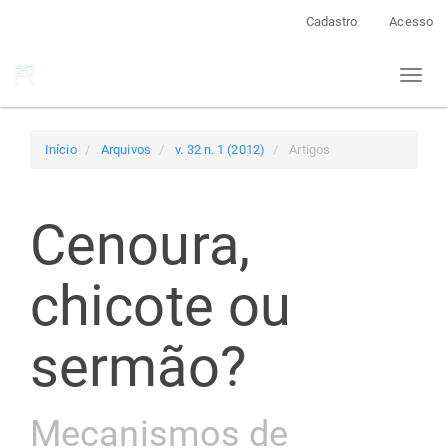
Navegação
Cadastro
Acesso
Principal
Conteúdo
Toggl
principal
naviga
Barra
Lateral
Início
Arquivos
v. 32 n. 1 (2012)
Artigos
Cenoura,
chicote ou
sermão?
Mecanismos de