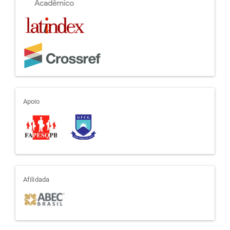
apoio
Apoio
afiliada
Afilidada