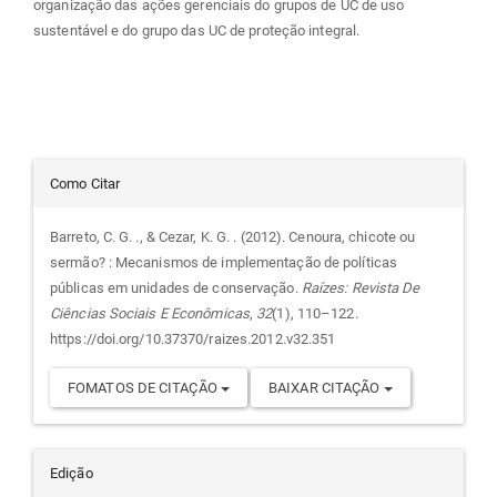
organização das ações gerenciais do grupos de UC de uso
sustentável e do grupo das UC de proteção integral.
Detalhes
Como Citar
do
Barreto, C. G. ., & Cezar, K. G. . (2012). Cenoura, chicote ou
sermão? : Mecanismos de implementação de políticas
artigo
públicas em unidades de conservação.
Raízes: Revista De
Ciências Sociais E Econômicas
,
32
(1), 110–122.
https://doi.org/10.37370/raizes.2012.v32.351
FOMATOS DE CITAÇÃO
BAIXAR CITAÇÃO
Edição