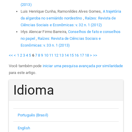
(2013)
Luis Henrique Cunha, Ramonildes Alves Gomes,
A trajetória
da algaroba no semiárido nordestino
,
Raízes: Revista de
Ciências Sociais e Econômicas: v. 32 n. 1 (2012)
Irlys Alencar Firmo Barreira,
Conselhos de fato e conselhos
no papel
,
Raízes: Revista de Ciências Sociais e
Econômicas: v. 33 n. 1 (2013)
<<
<
1
2
3
4
5
6
7
8
9
10
11
12
13
14
15
16
17
18
>
>>
Você também pode
iniciar uma pesquisa avançada por similaridade
para este artigo.
Idioma
Português (Brasil)
English