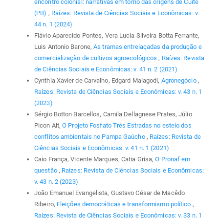
encontro colonial: narrativas em torno das origens de Cuité
(PB)
,
Raízes: Revista de Ciências Sociais e Econômicas: v.
44 n. 1 (2024)
Flávio Aparecido Pontes, Vera Lucia Silveira Botta Ferrante,
Luis Antonio Barone,
As tramas entrelaçadas da produção e
comercialização de cultivos agroecológicos
,
Raízes: Revista
de Ciências Sociais e Econômicas: v. 41 n. 2 (2021)
Cynthia Xavier de Carvalho, Edgard Malagodi,
Agronegócio
,
Raízes: Revista de Ciências Sociais e Econômicas: v. 43 n. 1
(2023)
Sérgio Botton Barcellos, Camila Dellagnese Prates, Júlio
Picon Alt,
O Projeto Fosfato Três Estradas no esteio dos
conflitos ambientais no Pampa Gaúcho
,
Raízes: Revista de
Ciências Sociais e Econômicas: v. 41 n. 1 (2021)
Caio França, Vicente Marques, Catia Grisa,
O Pronaf em
questão
,
Raízes: Revista de Ciências Sociais e Econômicas:
v. 43 n. 2 (2023)
João Emanuel Evangelista, Gustavo César de Macêdo
Ribeiro,
Eleições democráticas e transformismo político
,
Raízes: Revista de Ciências Sociais e Econômicas: v. 33 n. 1