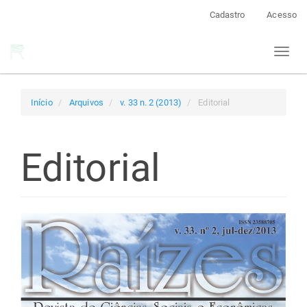
Navegação
Cadastro
Acesso
Principal
Conteúdo
Toggl
principal
naviga
Barra
Lateral
Início
Arquivos
v. 33 n. 2 (2013)
Editorial
Editorial
Barra
lateral
de