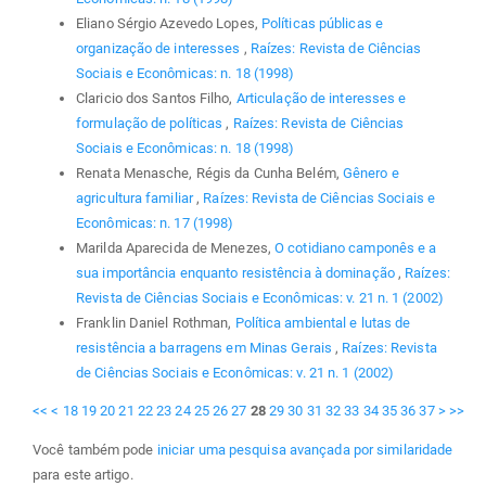
Eliano Sérgio Azevedo Lopes,
Políticas públicas e
organização de interesses
,
Raízes: Revista de Ciências
Sociais e Econômicas: n. 18 (1998)
Claricio dos Santos Filho,
Articulação de interesses e
formulação de políticas
,
Raízes: Revista de Ciências
Sociais e Econômicas: n. 18 (1998)
Renata Menasche, Régis da Cunha Belém,
Gênero e
agricultura familiar
,
Raízes: Revista de Ciências Sociais e
Econômicas: n. 17 (1998)
Marilda Aparecida de Menezes,
O cotidiano camponês e a
sua importância enquanto resistência à dominação
,
Raízes:
Revista de Ciências Sociais e Econômicas: v. 21 n. 1 (2002)
Franklin Daniel Rothman,
Política ambiental e lutas de
resistência a barragens em Minas Gerais
,
Raízes: Revista
de Ciências Sociais e Econômicas: v. 21 n. 1 (2002)
<<
<
18
19
20
21
22
23
24
25
26
27
28
29
30
31
32
33
34
35
36
37
>
>>
Você também pode
iniciar uma pesquisa avançada por similaridade
para este artigo.