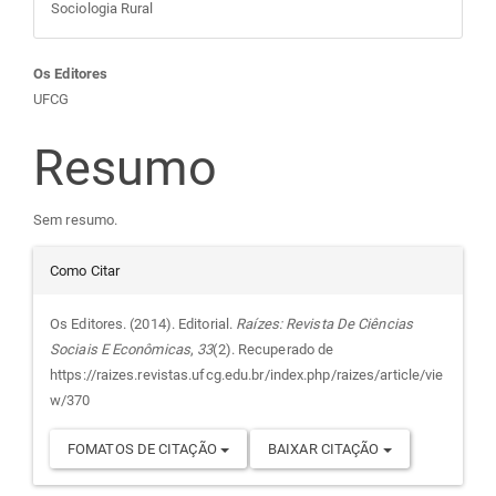
Sociologia Rural
Conteúdo
Os Editores
UFCG
do
Resumo
artigo
Sem resumo.
principal
Detalhes
Como Citar
do
Os Editores. (2014). Editorial.
Raízes: Revista De Ciências
Sociais E Econômicas
,
33
(2). Recuperado de
artigo
https://raizes.revistas.ufcg.edu.br/index.php/raizes/article/vie
w/370
FOMATOS DE CITAÇÃO
BAIXAR CITAÇÃO