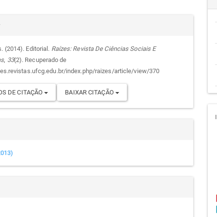
cipal
alhes
r
. (2014). Editorial.
Raízes: Revista De Ciências Sociais E
as
,
33
(2). Recuperado de
go
zes.revistas.ufcg.edu.br/index.php/raizes/article/view/370
S DE CITAÇÃO
BAIXAR CITAÇÃO
(2013)