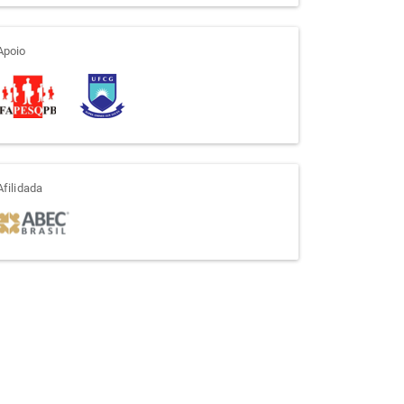
apoio
Apoio
afiliada
Afilidada