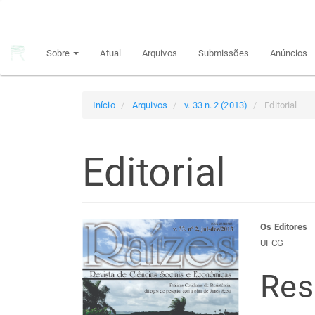
Navegação
Principal
Conteúdo
Sobre
Atual
Arquivos
Submissões
Anúncios
principal
Barra
Lateral
Início
Arquivos
v. 33 n. 2 (2013)
Editorial
Editorial
Barra
Con
Os Editores
UFCG
lateral
do
Re
de
arti