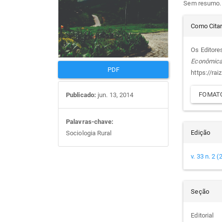
Sem resumo.
artigos
prin
Det
Como Cita
do
Os Editores
Econômic
arti
PDF
https://rai
FOMATO
Publicado:
jun. 13, 2014
Palavras-chave:
Edição
Sociologia Rural
v. 33 n. 2 
Seção
Editorial