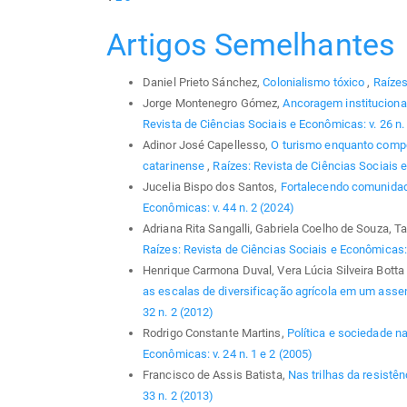
Artigos Semelhantes
Daniel Prieto Sánchez,
Colonialismo tóxico
,
Raízes
Jorge Montenegro Gómez,
Ancoragem institucional
Revista de Ciências Sociais e Econômicas: v. 26 n. 
Adinor José Capellesso,
O turismo enquanto compon
catarinense
,
Raízes: Revista de Ciências Sociais e
Jucelia Bispo dos Santos,
Fortalecendo comunida
Econômicas: v. 44 n. 2 (2024)
Adriana Rita Sangalli, Gabriela Coelho de Souza, 
Raízes: Revista de Ciências Sociais e Econômicas: 
Henrique Carmona Duval, Vera Lúcia Silveira Bott
as escalas de diversificação agrícola em um asse
32 n. 2 (2012)
Rodrigo Constante Martins,
Política e sociedade na
Econômicas: v. 24 n. 1 e 2 (2005)
Francisco de Assis Batista,
Nas trilhas da resistê
33 n. 2 (2013)