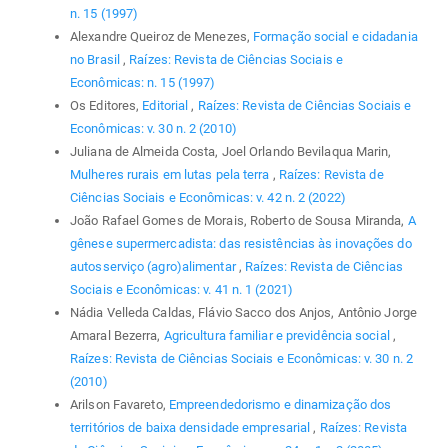
n. 15 (1997)
Alexandre Queiroz de Menezes,
Formação social e cidadania
no Brasil
,
Raízes: Revista de Ciências Sociais e
Econômicas: n. 15 (1997)
Os Editores,
Editorial
,
Raízes: Revista de Ciências Sociais e
Econômicas: v. 30 n. 2 (2010)
Juliana de Almeida Costa, Joel Orlando Bevilaqua Marin,
Mulheres rurais em lutas pela terra
,
Raízes: Revista de
Ciências Sociais e Econômicas: v. 42 n. 2 (2022)
João Rafael Gomes de Morais, Roberto de Sousa Miranda,
A
gênese supermercadista: das resistências às inovações do
autosserviço (agro)alimentar
,
Raízes: Revista de Ciências
Sociais e Econômicas: v. 41 n. 1 (2021)
Nádia Velleda Caldas, Flávio Sacco dos Anjos, Antônio Jorge
Amaral Bezerra,
Agricultura familiar e previdência social
,
Raízes: Revista de Ciências Sociais e Econômicas: v. 30 n. 2
(2010)
Arilson Favareto,
Empreendedorismo e dinamização dos
territórios de baixa densidade empresarial
,
Raízes: Revista