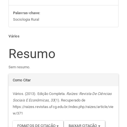
Palavras-chave:
Sociologia Rural
Conteúdo
Vários
do
Resumo
artigo
Sem resumo.
Detalhes
principal
Como Citar
do
Vários. (2013). Edição Completa.
Raízes: Revista De Ciências
Sociais E Econômicas
,
33
(1). Recuperado de
artigo
https://raizes.revistas.ufcg.edu.br/index.php/raizes/article/vie
w/371
FOMATOS DE CITAÇÃO
BAIXAR CITAÇÃO