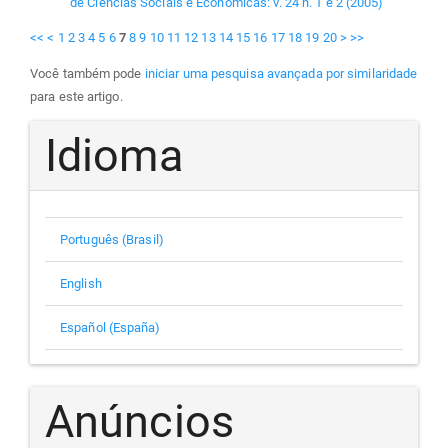
de Ciências Sociais e Econômicas: v. 24 n. 1 e 2 (2005)
<<
<
1
2
3
4
5
6
7
8
9
10
11
12
13
14
15
16
17
18
19
20
>
>>
Você também pode
iniciar uma pesquisa avançada por similaridade
para este artigo.
Idioma
Português (Brasil)
English
Español (España)
Anúncios