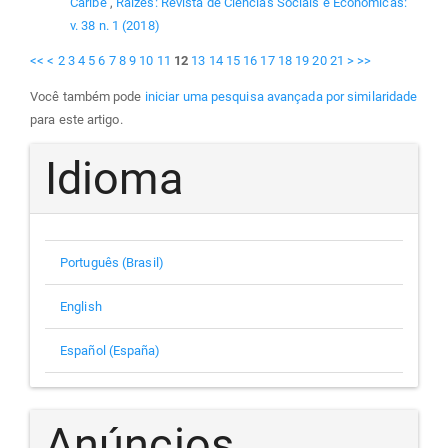
Caribe
,
Raízes: Revista de Ciências Sociais e Econômicas:
v. 38 n. 1 (2018)
<<
<
2
3
4
5
6
7
8
9
10
11
12
13
14
15
16
17
18
19
20
21
>
>>
Você também pode
iniciar uma pesquisa avançada por similaridade
para este artigo.
Idioma
Português (Brasil)
English
Español (España)
Anúncios