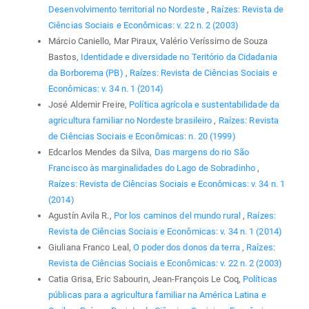
Desenvolvimento territorial no Nordeste
,
Raízes: Revista de
Ciências Sociais e Econômicas: v. 22 n. 2 (2003)
Márcio Caniello, Mar Piraux, Valério Veríssimo de Souza
Bastos,
Identidade e diversidade no Teritório da Cidadania
da Borborema (PB)
,
Raízes: Revista de Ciências Sociais e
Econômicas: v. 34 n. 1 (2014)
José Aldemir Freire,
Política agrícola e sustentabilidade da
agricultura familiar no Nordeste brasileiro
,
Raízes: Revista
de Ciências Sociais e Econômicas: n. 20 (1999)
Edcarlos Mendes da Silva,
Das margens do rio São
Francisco às marginalidades do Lago de Sobradinho
,
Raízes: Revista de Ciências Sociais e Econômicas: v. 34 n. 1
(2014)
Agustín Avila R.,
Por los caminos del mundo rural
,
Raízes:
Revista de Ciências Sociais e Econômicas: v. 34 n. 1 (2014)
Giuliana Franco Leal,
O poder dos donos da terra
,
Raízes:
Revista de Ciências Sociais e Econômicas: v. 22 n. 2 (2003)
Catia Grisa, Eric Sabourin, Jean-François Le Coq,
Políticas
públicas para a agricultura familiar na América Latina e