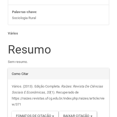
Palavras-chave:
Sociologia Rural
Conteúdo
Vários
do
Resumo
artigo
Sem resumo.
Detalhes
principal
Como Citar
do
Vários. (2013). Edição Completa.
Raízes: Revista De Ciências
Sociais E Econômicas
,
33
(1). Recuperado de
artigo
https://raizes.revistas.ufcg.edu.br/index.php/raizes/article/vie
w/371
FOMATOS DE CITAÇÃO
BAIXAR CITAÇÃO