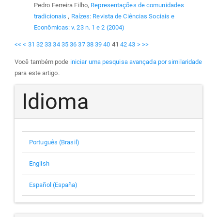
Pedro Ferreira Filho,
Representações de comunidades
tradicionais
,
Raízes: Revista de Ciências Sociais e
Econômicas: v. 23 n. 1 e 2 (2004)
<<
<
31
32
33
34
35
36
37
38
39
40
41
42
43
>
>>
Você também pode
iniciar uma pesquisa avançada por similaridade
para este artigo.
Idioma
Português (Brasil)
English
Español (España)