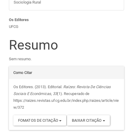
Sociologia Rural
Conteúdo
Os Editores
UFCG
do
Resumo
artigo
Sem resumo.
principal
Detalhes
Como Citar
do
Os Editores. (2013). Editorial.
Raízes: Revista De Ciências
Sociais E Econômicas
,
33
(1). Recuperado de
artigo
https://raizes.revistas.ufcg.edu.br/index.php/raizes/article/vie
w/372
FOMATOS DE CITAÇÃO
BAIXAR CITAÇÃO