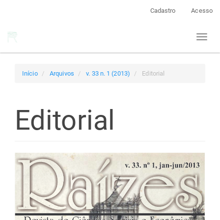
Navegação
Cadastro
Acesso
Principal
Conteúdo
Toggl
principal
naviga
Barra
Lateral
Início
Arquivos
v. 33 n. 1 (2013)
Editorial
Editorial
Barra
lateral
de