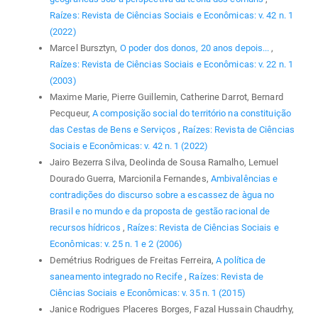
Raízes: Revista de Ciências Sociais e Econômicas: v. 42 n. 1
(2022)
Marcel Bursztyn,
O poder dos donos, 20 anos depois...
,
Raízes: Revista de Ciências Sociais e Econômicas: v. 22 n. 1
(2003)
Maxime Marie, Pierre Guillemin, Catherine Darrot, Bernard
Pecqueur,
A composição social do território na constituição
das Cestas de Bens e Serviços
,
Raízes: Revista de Ciências
Sociais e Econômicas: v. 42 n. 1 (2022)
Jairo Bezerra Silva, Deolinda de Sousa Ramalho, Lemuel
Dourado Guerra, Marcionila Fernandes,
Ambivalências e
contradições do discurso sobre a escassez de àgua no
Brasil e no mundo e da proposta de gestão racional de
recursos hídricos
,
Raízes: Revista de Ciências Sociais e
Econômicas: v. 25 n. 1 e 2 (2006)
Demétrius Rodrigues de Freitas Ferreira,
A política de
saneamento integrado no Recife
,
Raízes: Revista de
Ciências Sociais e Econômicas: v. 35 n. 1 (2015)
Janice Rodrigues Placeres Borges, Fazal Hussain Chaudrhy,