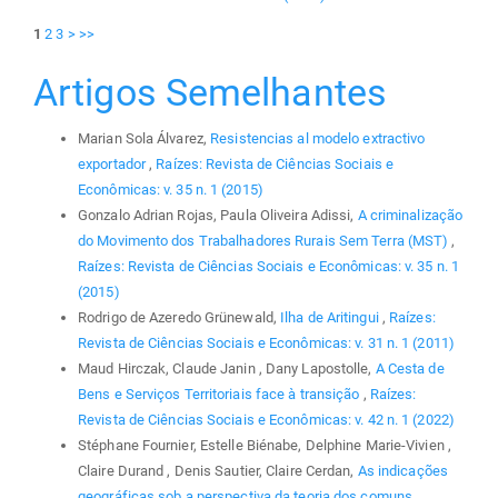
1
2
3
>
>>
Artigos Semelhantes
Marian Sola Álvarez,
Resistencias al modelo extractivo
exportador
,
Raízes: Revista de Ciências Sociais e
Econômicas: v. 35 n. 1 (2015)
Gonzalo Adrian Rojas, Paula Oliveira Adissi,
A criminalização
do Movimento dos Trabalhadores Rurais Sem Terra (MST)
,
Raízes: Revista de Ciências Sociais e Econômicas: v. 35 n. 1
(2015)
Rodrigo de Azeredo Grünewald,
Ilha de Aritingui
,
Raízes:
Revista de Ciências Sociais e Econômicas: v. 31 n. 1 (2011)
Maud Hirczak, Claude Janin , Dany Lapostolle,
A Cesta de
Bens e Serviços Territoriais face à transição
,
Raízes:
Revista de Ciências Sociais e Econômicas: v. 42 n. 1 (2022)
Stéphane Fournier, Estelle Biénabe, Delphine Marie-Vivien ,
Claire Durand , Denis Sautier, Claire Cerdan,
As indicações
geográficas sob a perspectiva da teoria dos comuns
,