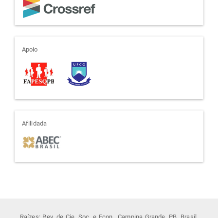
apoio
Apoio
afiliada
Afilidada
Raízes: Rev. de Cie. Soc. e Econ., Campina Grande, PB, Brasil.