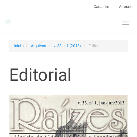
Navegação
Cadastro
Acesso
Principal
Conteúdo
Toggl
principal
naviga
Barra
Lateral
Início
Arquivos
v. 33 n. 1 (2013)
Editorial
Editorial
Barra
lateral
de