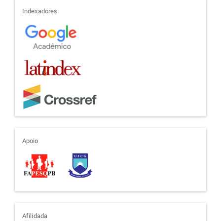
indexadores
Indexadores
apoio
Apoio
afiliada
Afilidada