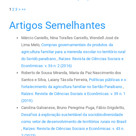
1
2
3
>
>>
Artigos Semelhantes
Márcio Caniello, Nina Toralles Caniello, Wendell José de
Lima Melo,
Compras governamentais de produtos da
agricultura familiar para a merenda escolar no território rural
do Seridó paraibano
,
Raízes: Revista de Ciências Sociais e
Econômicas: v. 36 n. 2 (2016)
Roberto de Sousa Miranda, Maria da Paz Nascimento dos
Santos e Silva, Laiany Tássila Ferreira,
Políticas públicas e o
fortalecimento da agricultura familiar no Sertão Paraibano
,
Raízes: Revista de Ciências Sociais e Econômicas: v. 39 n. 1
(2019)
Carolina Galvanese, Bruno Peregrina Puga, Fábio Grigoletto,
Desafios à exploração sustentável da sociobiodiversidade
como vetor de desenvolvimento de territórios rurais no Brasil
,
Raízes: Revista de Ciências Sociais e Econômicas: v. 43 n.
2 (2023)