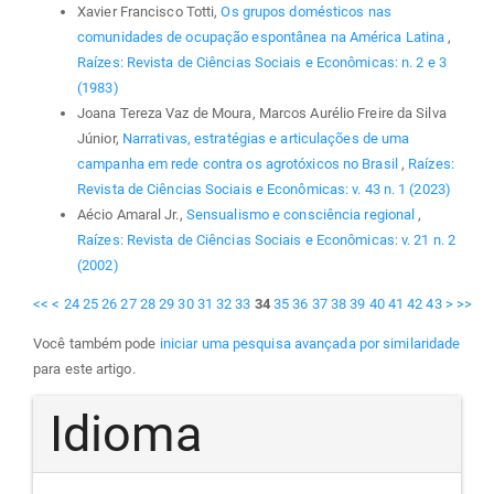
Xavier Francisco Totti,
Os grupos domésticos nas
comunidades de ocupação espontânea na América Latina
,
Raízes: Revista de Ciências Sociais e Econômicas: n. 2 e 3
(1983)
Joana Tereza Vaz de Moura, Marcos Aurélio Freire da Silva
Júnior,
Narrativas, estratégias e articulações de uma
campanha em rede contra os agrotóxicos no Brasil
,
Raízes:
Revista de Ciências Sociais e Econômicas: v. 43 n. 1 (2023)
Aécio Amaral Jr.,
Sensualismo e consciência regional
,
Raízes: Revista de Ciências Sociais e Econômicas: v. 21 n. 2
(2002)
<<
<
24
25
26
27
28
29
30
31
32
33
34
35
36
37
38
39
40
41
42
43
>
>>
Você também pode
iniciar uma pesquisa avançada por similaridade
para este artigo.
Idioma