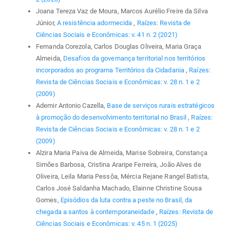
Joana Tereza Vaz de Moura, Marcos Aurélio Freire da Silva
Júnior,
A resistência adormecida
,
Raízes: Revista de
Ciências Sociais e Econômicas: v. 41 n. 2 (2021)
Fernanda Corezola, Carlos Douglas Oliveira, Maria Graça
Almeida,
Desafios da governança territorial nos territórios
incorporados ao programa Territórios da Cidadania
,
Raízes:
Revista de Ciências Sociais e Econômicas: v. 28 n. 1 e 2
(2009)
Ademir Antonio Cazella,
Base de serviços rurais estratégicos
à promoção do desenvolvimento territorial no Brasil
,
Raízes:
Revista de Ciências Sociais e Econômicas: v. 28 n. 1 e 2
(2009)
Alzira Maria Paiva de Almeida, Marise Sobreira, Constança
Simões Barbosa, Cristina Araripe Ferreira, João Alves de
Oliveira, Leila Maria Pessôa, Mércia Rejane Rangel Batista,
Carlos José Saldanha Machado, Elainne Christine Sousa
Gomes,
Episódios da luta contra a peste no Brasil, da
chegada a santos à contemporaneidade
,
Raízes: Revista de
Ciências Sociais e Econômicas: v. 45 n. 1 (2025)