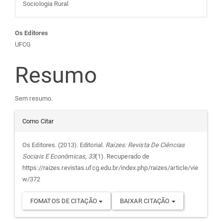
Sociologia Rural
Conteúdo
Os Editores
UFCG
do
Resumo
artigo
Sem resumo.
principal
Detalhes
Como Citar
do
Os Editores. (2013). Editorial.
Raízes: Revista De Ciências
Sociais E Econômicas
,
33
(1). Recuperado de
artigo
https://raizes.revistas.ufcg.edu.br/index.php/raizes/article/vie
w/372
FOMATOS DE CITAÇÃO
BAIXAR CITAÇÃO