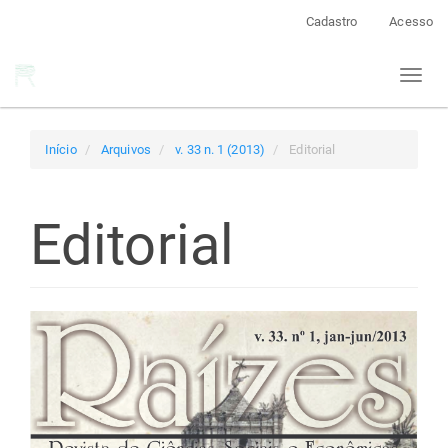
Navegação
Cadastro
Acesso
Principal
Conteúdo
Toggl
principal
naviga
Barra
Lateral
Início
Arquivos
v. 33 n. 1 (2013)
Editorial
Editorial
Barra
lateral
de