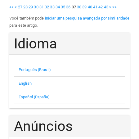
<<
<
27
28
29
30
31
32
33
34
35
36
37
38
39
40
41
42
43
>
>>
Você também pode
iniciar uma pesquisa avançada por similaridade
para este artigo.
Idioma
Português (Brasil)
English
Español (España)
Anúncios