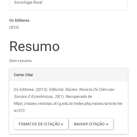
Sociologia Rural
Conteúdo
Os Editores
UFCG
do
Resumo
artigo
Sem resumo.
principal
Detalhes
Como Citar
do
Os Editores. (2013). Editorial.
Raízes: Revista De Ciências
Sociais E Econômicas
,
33
(1). Recuperado de
artigo
https://raizes.revistas.ufcg.edu.br/index.php/raizes/article/vie
w/372
FOMATOS DE CITAÇÃO
BAIXAR CITAÇÃO