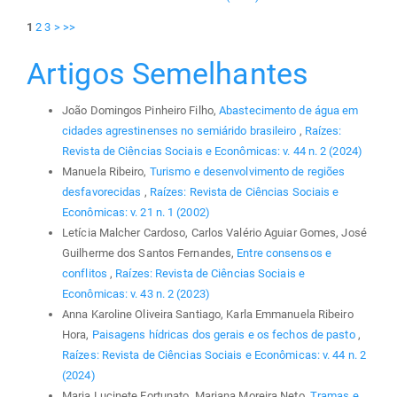
1
2
3
>
>>
Artigos Semelhantes
João Domingos Pinheiro Filho,
Abastecimento de água em
cidades agrestinenses no semiárido brasileiro
,
Raízes:
Revista de Ciências Sociais e Econômicas: v. 44 n. 2 (2024)
Manuela Ribeiro,
Turismo e desenvolvimento de regiões
desfavorecidas
,
Raízes: Revista de Ciências Sociais e
Econômicas: v. 21 n. 1 (2002)
Letícia Malcher Cardoso, Carlos Valério Aguiar Gomes, José
Guilherme dos Santos Fernandes,
Entre consensos e
conflitos
,
Raízes: Revista de Ciências Sociais e
Econômicas: v. 43 n. 2 (2023)
Anna Karoline Oliveira Santiago, Karla Emmanuela Ribeiro
Hora,
Paisagens hídricas dos gerais e os fechos de pasto
,
Raízes: Revista de Ciências Sociais e Econômicas: v. 44 n. 2
(2024)
Maria Lucinete Fortunato, Mariana Moreira Neto,
Tramas e