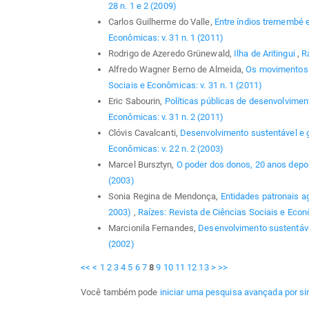
28 n. 1 e 2 (2009)
Carlos Guilherme do Valle,
Entre índios tremembé e
Econômicas: v. 31 n. 1 (2011)
Rodrigo de Azeredo Grünewald,
Ilha de Aritingui
,
R
Alfredo Wagner Berno de Almeida,
Os movimentos i
Sociais e Econômicas: v. 31 n. 1 (2011)
Eric Sabourin,
Políticas públicas de desenvolvimen
Econômicas: v. 31 n. 2 (2011)
Clóvis Cavalcanti,
Desenvolvimento sustentável e 
Econômicas: v. 22 n. 2 (2003)
Marcel Bursztyn,
O poder dos donos, 20 anos depoi
(2003)
Sonia Regina de Mendonça,
Entidades patronais ag
2003)
,
Raízes: Revista de Ciências Sociais e Econô
Marcionila Fernandes,
Desenvolvimento sustentáv
(2002)
<<
<
1
2
3
4
5
6
7
8
9
10
11
12
13
>
>>
Você também pode
iniciar uma pesquisa avançada por si