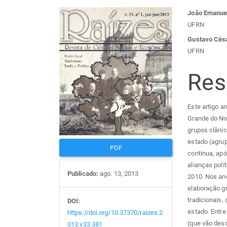
Barra
Con
João Emanuel
UFRN
lateral
do
Gustavo Césa
UFRN
de
arti
Re
artigos
prin
Este artigo a
Grande do Nor
grupos clânic
estado (agru
PDF
continua, apó
alianças polí
Publicado:
ago. 13, 2013
2010. Nos ano
elaboração gr
tradicionais,
DOI:
estado. Entre
https://doi.org/10.37370/raizes.2
(que vão desd
013.v33.381