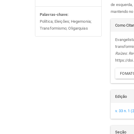
de esquerda, 
mantendo no e
Palavras-chave:
Det
Política; Eleições; Hegemonia;
Como Cita
Transformismo; Oligarquias
do
Evangelista
transformi
arti
Raízes: Re
https://do
FOMATO
Edição
v. 33 n. 1 
Seção