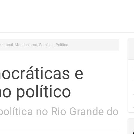
r Local, Mandonismo, Família e Política
ocráticas e
o político
olítica no Rio Grande do