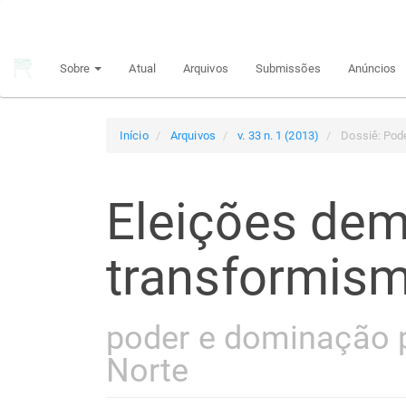
Navegação
Principal
Conteúdo
Sobre
Atual
Arquivos
Submissões
Anúncios
principal
Barra
Lateral
Início
Arquivos
v. 33 n. 1 (2013)
Dossiê: Pode
Eleições dem
transformism
poder e dominação p
Norte