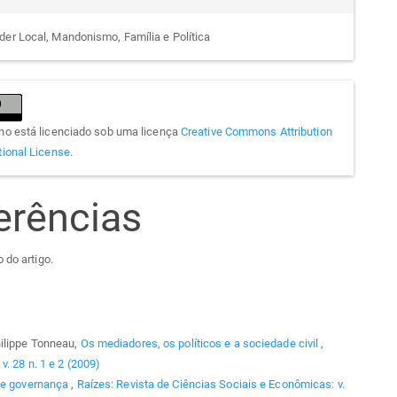
der Local, Mandonismo, Família e Política
lho está licenciado sob uma licença
Creative Commons Attribution
tional License
.
erências
 do artigo.
hilippe Tonneau,
Os mediadores, os políticos e a sociedade civil
,
. 28 n. 1 e 2 (2009)
 de governança
,
Raízes: Revista de Ciências Sociais e Econômicas: v.