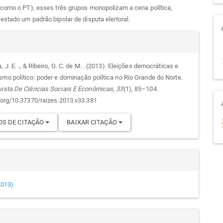
como o PT), esses três grupos monopolizam a cena política,
stado um padrão bipolar de disputa eleitoral.
alhes
r
, J. E. ., & Ribeiro, G. C. de M. . (2013). Eleições democráticas e
smo político: poder e dominação política no Rio Grande do Norte.
go
vista De Ciências Sociais E Econômicas
,
33
(1), 85–104.
i.org/10.37370/raizes.2013.v33.381
S DE CITAÇÃO
BAIXAR CITAÇÃO
(2013)