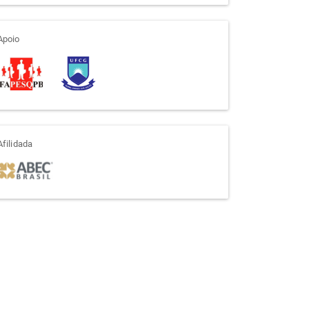
apoio
Apoio
afiliada
Afilidada