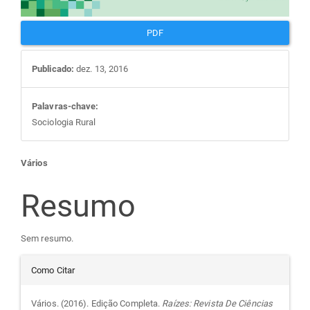
PDF
Publicado:
dez. 13, 2016
Palavras-chave:
Sociologia Rural
Conteúdo
Vários
do
Resumo
artigo
Sem resumo.
Detalhes
principal
Como Citar
do
Vários. (2016). Edição Completa.
Raízes: Revista De Ciências