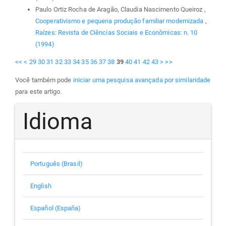
Paulo Ortiz Rocha de Aragão, Claudia Nascimento Queiroz ,
Cooperativismo e pequena produção familiar modernizada
,
Raízes: Revista de Ciências Sociais e Econômicas: n. 10
(1994)
<<
<
29
30
31
32
33
34
35
36
37
38
39
40
41
42
43
>
>>
Você também pode
iniciar uma pesquisa avançada por similaridade
para este artigo.
Idioma
Português (Brasil)
English
Español (España)