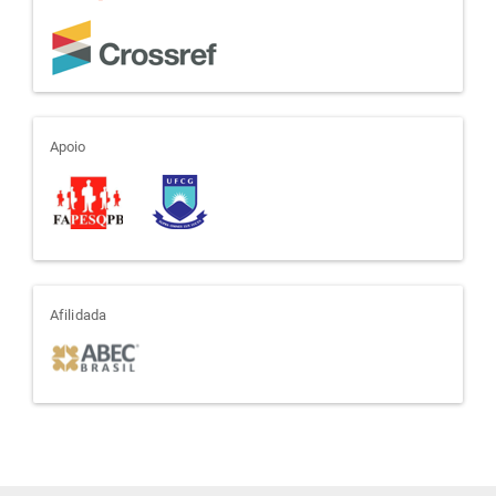
apoio
Apoio
afiliada
Afilidada