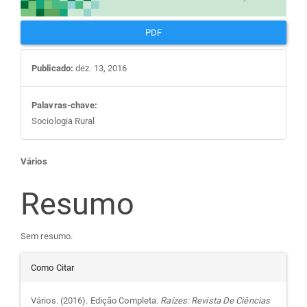
PDF
Publicado:
dez. 13, 2016
Palavras-chave:
Sociologia Rural
Conteúdo
Vários
do
Resumo
artigo
Sem resumo.
Detalhes
principal
Como Citar
do
Vários. (2016). Edição Completa.
Raízes: Revista De Ciências