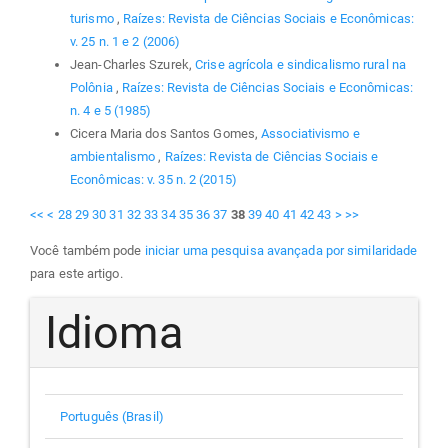
turismo
,
Raízes: Revista de Ciências Sociais e Econômicas:
v. 25 n. 1 e 2 (2006)
Jean-Charles Szurek,
Crise agrícola e sindicalismo rural na
Polônia
,
Raízes: Revista de Ciências Sociais e Econômicas:
n. 4 e 5 (1985)
Cicera Maria dos Santos Gomes,
Associativismo e
ambientalismo
,
Raízes: Revista de Ciências Sociais e
Econômicas: v. 35 n. 2 (2015)
<<
<
28
29
30
31
32
33
34
35
36
37
38
39
40
41
42
43
>
>>
Você também pode
iniciar uma pesquisa avançada por similaridade
para este artigo.
Idioma
Português (Brasil)