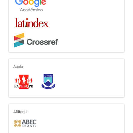
apoio
Apoio
afiliada
Afilidada