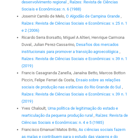
desenvolvimento regional
,
Raízes: Revista de Ciências
Sociais e Econômicas: n. 6 (1988)
Josemir Camilo de Melo,
O Algodão de Campina Grande
,
Raízes: Revista de Ciências Sociais e Econômicas: v. 25 n. 1
e 2 (2006)
Ricardo Serra Borsatto, Miguel A Altieri, Henrique Carmona
Duval, Julian Perez-Cassarino,
Desafios dos mercados
institucionais para promover a transição agroecológica
,
Raízes: Revista de Ciências Sociais e Econômicas: v. 39 n. 1
(2019)
Francis Casagranda Zanella, Janaína Betto, Marcos Botton
Piccin, Felipe Ferrari da Costa,
Ensaio sobre as relações
sociais de produção nas estâncias do Rio Grande do Sul
,
Raízes: Revista de Ciências Sociais e Econômicas: v. 39 n. 1
(2019)
Yves Chaloult,
Uma política de legitimação do estado e
rearticulação da pequena produção rural
,
Raízes: Revista de
Ciências Sociais e Econômicas: n. 4 e 5 (1985)
Francisco Emanuel Matos Brito,
As ciências sociais fazem
as malas e contribuem para o estudo das viagens e do