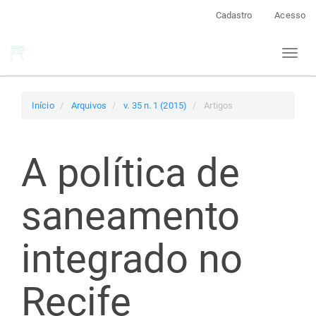
Navegação
Cadastro
Acesso
Principal
Conteúdo
Toggl
principal
naviga
Barra
Lateral
Início
Arquivos
v. 35 n. 1 (2015)
Artigos
A política de
saneamento
integrado no
Recife