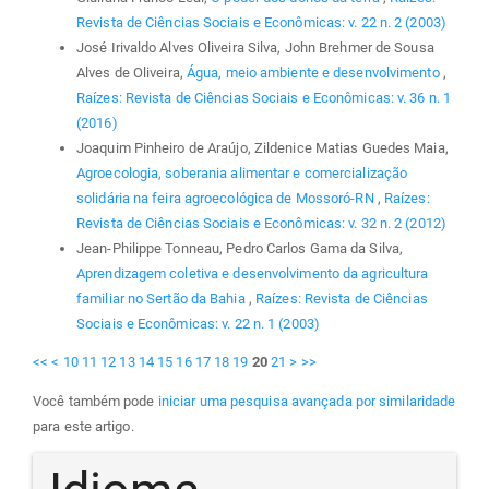
Revista de Ciências Sociais e Econômicas: v. 22 n. 2 (2003)
José Irivaldo Alves Oliveira Silva, John Brehmer de Sousa
Alves de Oliveira,
Água, meio ambiente e desenvolvimento
,
Raízes: Revista de Ciências Sociais e Econômicas: v. 36 n. 1
(2016)
Joaquim Pinheiro de Araújo, Zildenice Matias Guedes Maia,
Agroecologia, soberania alimentar e comercialização
solidária na feira agroecológica de Mossoró-RN
,
Raízes:
Revista de Ciências Sociais e Econômicas: v. 32 n. 2 (2012)
Jean-Philippe Tonneau, Pedro Carlos Gama da Silva,
Aprendizagem coletiva e desenvolvimento da agricultura
familiar no Sertão da Bahia
,
Raízes: Revista de Ciências
Sociais e Econômicas: v. 22 n. 1 (2003)
<<
<
10
11
12
13
14
15
16
17
18
19
20
21
>
>>
Você também pode
iniciar uma pesquisa avançada por similaridade
para este artigo.