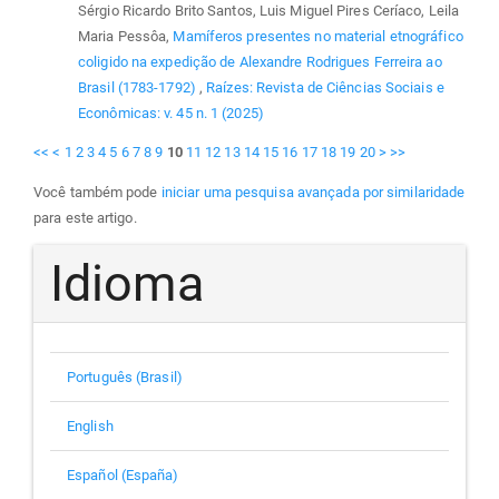
Sérgio Ricardo Brito Santos, Luis Miguel Pires Ceríaco, Leila
Maria Pessôa,
Mamíferos presentes no material etnográfico
coligido na expedição de Alexandre Rodrigues Ferreira ao
Brasil (1783-1792)
,
Raízes: Revista de Ciências Sociais e
Econômicas: v. 45 n. 1 (2025)
<<
<
1
2
3
4
5
6
7
8
9
10
11
12
13
14
15
16
17
18
19
20
>
>>
Você também pode
iniciar uma pesquisa avançada por similaridade
para este artigo.
Idioma
Português (Brasil)
English
Español (España)