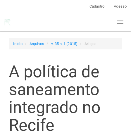
Navegação
Cadastro
Acesso
Principal
Conteúdo
Toggl
principal
naviga
Barra
Lateral
Início
Arquivos
v. 35 n. 1 (2015)
Artigos
A política de
saneamento
integrado no
Recife