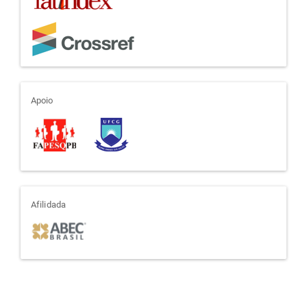
apoio
Apoio
afiliada
Afilidada