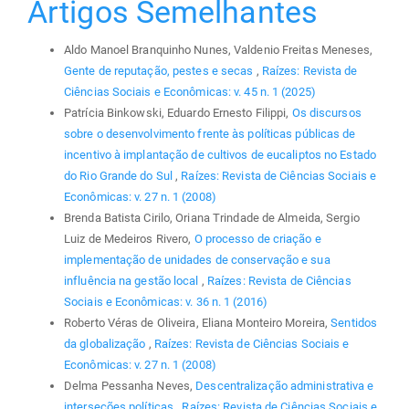
Artigos Semelhantes
Aldo Manoel Branquinho Nunes, Valdenio Freitas Meneses,
Gente de reputação, pestes e secas
,
Raízes: Revista de
Ciências Sociais e Econômicas: v. 45 n. 1 (2025)
Patrícia Binkowski, Eduardo Ernesto Filippi,
Os discursos
sobre o desenvolvimento frente às políticas públicas de
incentivo à implantação de cultivos de eucaliptos no Estado
do Rio Grande do Sul
,
Raízes: Revista de Ciências Sociais e
Econômicas: v. 27 n. 1 (2008)
Brenda Batista Cirilo, Oriana Trindade de Almeida, Sergio
Luiz de Medeiros Rivero,
O processo de criação e
implementação de unidades de conservação e sua
influência na gestão local
,
Raízes: Revista de Ciências
Sociais e Econômicas: v. 36 n. 1 (2016)
Roberto Véras de Oliveira, Eliana Monteiro Moreira,
Sentidos
da globalização
,
Raízes: Revista de Ciências Sociais e
Econômicas: v. 27 n. 1 (2008)
Delma Pessanha Neves,
Descentralização administrativa e
interseções políticas
,
Raízes: Revista de Ciências Sociais e