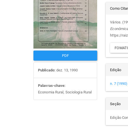
Det
artigos
prin
Como Cita
do
Vários. (1
Econômic
arti
https://rai
FOMATO
PDF
Edição
Publicado:
dez. 13, 1990
n. 7 (1990)
Palavras-chave:
Economia Rural, Sociologia Rural
Seção
Edição Co