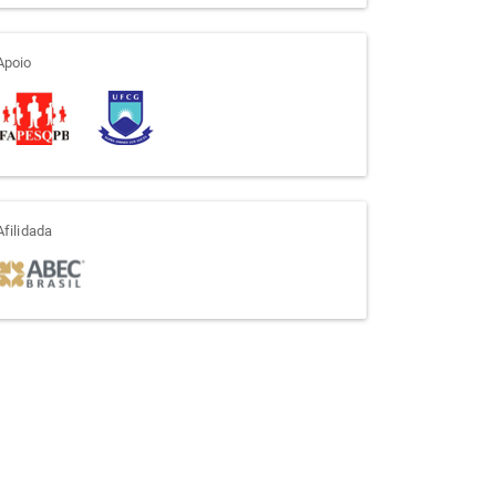
apoio
Apoio
afiliada
Afilidada