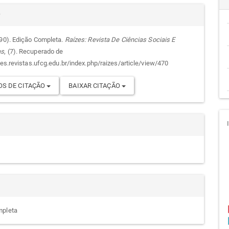
alhes
cipal
r
990). Edição Completa.
Raízes: Revista De Ciências Sociais E
as
, (7). Recuperado de
go
zes.revistas.ufcg.edu.br/index.php/raizes/article/view/470
S DE CITAÇÃO
BAIXAR CITAÇÃO
mpleta