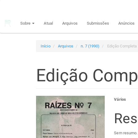
Navegação
Principal
Conteúdo
Sobre
Atual
Arquivos
Submissões
Anúncios
principal
Barra
Lateral
Início
Arquivos
n. 7 (1990)
Edição Completa
Edição Comp
Barra
Con
Vários
lateral
do
Re
de
arti
Sem resumo.