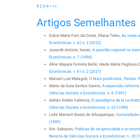
1
2
3
4
>
>>
Artigos Semelhantes
Dalva Maria Foro da Costa, Eliana Teles,
As veias 
Econômicas: v. 42 n. 2 (2022)
Jurandir Antonio Xavier,
A questão regional no ex
Econômicas: n. 7 (1990)
Áline Mayara Ferreira Bellé, Hieda Maria Pagliosa 
Econômicas: v. 41 n. 2 (2021)
Manoel Luiz Malaguti,
O Marx positivista
,
Raízes: 
Maria da Guia Santos Gareis,
A expansão cafeeira
Ciências Sociais e Econômicas: n. 8 (1991)
Adrián Sotelo Valencia,
El paradigma de la centralid
Ciências Sociais e Econômicas: n. 20 (1999)
Leila Marrach Basto de Albuquerque,
Comunidade 
(1999)
Eric Sabourin,
Práticas de reciprocidade e econom
Revista de Ciências Sociais e Econômicas: n. 20 (