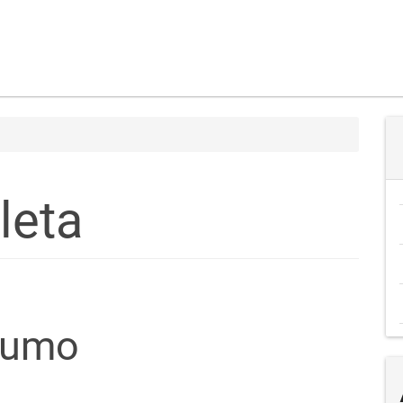
leta
teúdo
sumo
go