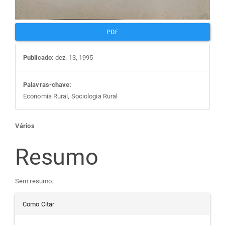
PDF
Publicado:
dez. 13, 1995
Palavras-chave:
Economia Rural, Sociologia Rural
Conteúdo
Vários
do
Resumo
artigo
Sem resumo.
Detalhes
principal
Como Citar