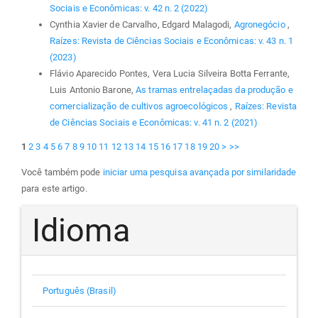
Sociais e Econômicas: v. 42 n. 2 (2022)
Cynthia Xavier de Carvalho, Edgard Malagodi,
Agronegócio
,
Raízes: Revista de Ciências Sociais e Econômicas: v. 43 n. 1
(2023)
Flávio Aparecido Pontes, Vera Lucia Silveira Botta Ferrante,
Luis Antonio Barone,
As tramas entrelaçadas da produção e
comercialização de cultivos agroecológicos
,
Raízes: Revista
de Ciências Sociais e Econômicas: v. 41 n. 2 (2021)
1
2
3
4
5
6
7
8
9
10
11
12
13
14
15
16
17
18
19
20
>
>>
Você também pode
iniciar uma pesquisa avançada por similaridade
para este artigo.
Idioma
Português (Brasil)