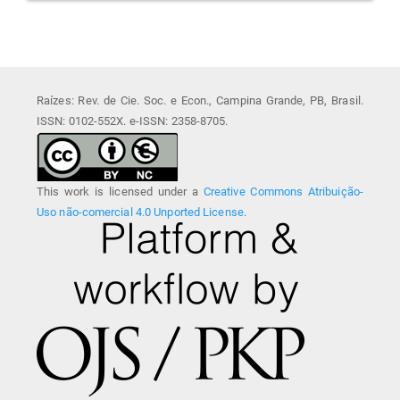
Raízes: Rev. de Cie. Soc. e Econ., Campina Grande, PB, Brasil.
ISSN: 0102-552X. e-ISSN: 2358-8705.
This work is licensed under a
Creative Commons Atribuição-
Uso não-comercial 4.0 Unported License
.