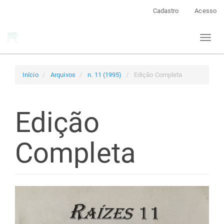
Navegação
Cadastro
Acesso
Principal
Conteúdo
Toggl
principal
naviga
Barra
Lateral
Início
Arquivos
n. 11 (1995)
Edição Completa
Edição
Completa
Barra
lateral