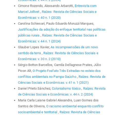
Cimone Rozendo, Alexsando Arbarotti,
Entrevista com
Marcel Jollivet
,
Raízes: Revista de Ciências Sociais e
Econômicas: v. 40 n. 1 (2020)
Carolina Schiesari, Paulo Eduardo Moruzzi Marques,
Justificações da adoção do enfoque territorial nas políticas
públicas rurais
,
Raízes: Revista de Ciências Sociais e
Econômicas: v. 44 n. 1 (2024)
Glauber Lopes Xavier,
As incompreensões de um novo
sentido da terra
,
Raízes: Revista de Ciências Sociais e
Econômicas: v. 30 n. 2 (2010)
Sérgio Botton Barcellos, Camila Dellagnese Prates, Júlio
Picon Alt,
O Projeto Fosfato Três Estradas no esteio dos
conflitos ambientais no Pampa Gaúcho
,
Raízes: Revista de
Ciências Sociais e Econômicas: v. 41 n. 1 (2021)
Daniel Prieto Sánchez,
Colonialismo tóxico
,
Raízes: Revista
de Ciências Sociais e Econômicas: v. 44 n. 2 (2024)
Maria Carla Laiane Gabriel Alexandre, Luan Gomes dos
Santos de Oliveira,
O racismo ambiental enquanto conflito
socioambiental e territorial
,
Raízes: Revista de Ciências