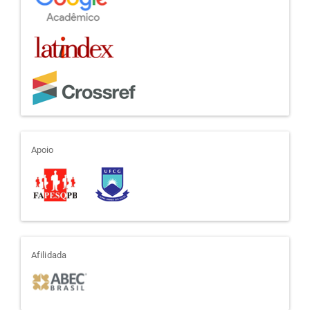
apoio
Apoio
afiliada
Afilidada