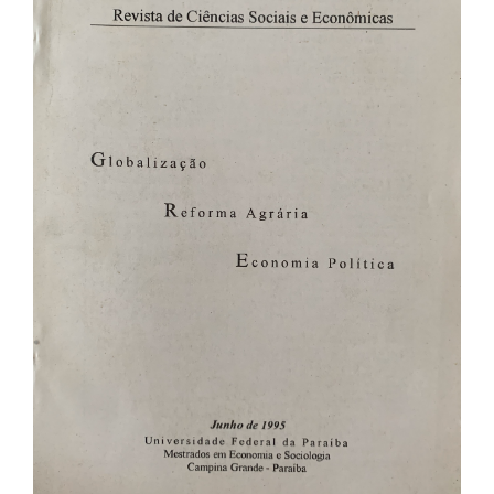
de
artigos