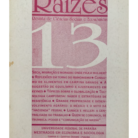
de
artigos