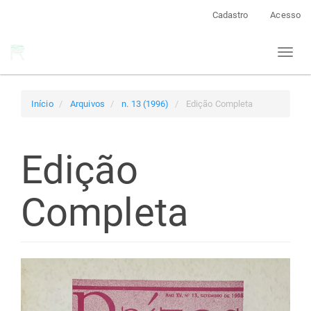
Navegação
Cadastro
Acesso
Principal
Conteúdo
Toggl
principal
naviga
Barra
Lateral
Início
Arquivos
n. 13 (1996)
Edição Completa
Edição
Completa
Barra
lateral