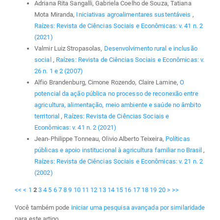
Adriana Rita Sangalli, Gabriela Coelho de Souza, Tatiana
Mota Miranda,
Iniciativas agroalimentares sustentáveis
,
Raízes: Revista de Ciências Sociais e Econômicas: v. 41 n. 2
(2021)
Valmir Luiz Stropasolas,
Desenvolvimento rural e inclusão
social
,
Raízes: Revista de Ciências Sociais e Econômicas: v.
26 n. 1 e 2 (2007)
Alfio Brandenburg, Cimone Rozendo, Claire Lamine,
O
potencial da ação pública no processo de reconexão entre
agricultura, alimentação, meio ambiente e saúde no âmbito
territorial
,
Raízes: Revista de Ciências Sociais e
Econômicas: v. 41 n. 2 (2021)
Jean-Philippe Tonneau, Olivio Alberto Teixeira,
Políticas
públicas e apoio institucional à agricultura familiar no Brasil
,
Raízes: Revista de Ciências Sociais e Econômicas: v. 21 n. 2
(2002)
<<
<
1
2
3
4
5
6
7
8
9
10
11
12
13
14
15
16
17
18
19
20
>
>>
Você também pode
iniciar uma pesquisa avançada por similaridade
para este artigo.