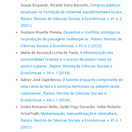
Souza-Esquerdo, Ricardo Serra Borsatto,
Compras públicas
estaduais na formação de sistemas agroalimentares locais
,
Raízes: Revista de Ciências Sociais e Econômicas: v. 41 n. 2
(2021)
Gustavo Rovetta Pereira,
Desenhos e conflitos ontológicos
na produção de paisagens multiespécie
,
Raízes: Revista de
Ciências Sociais e Econômicas: v. 42 n. 2 (2022)
Maria de Assunção Lima de Paulo,
A interiorização das
universidades federais e o acesso de jovens rurais ao
ensino superior
,
Raízes: Revista de Ciências Sociais e
Econômicas: v. 38 n. 1 (2018)
Adinor José Capellesso,
O turismo enquanto componente de
uma cesta de bens e serviços territoriais no extremo oeste
catarinense
,
Raízes: Revista de Ciências Sociais e
Econômicas: v. 44 n. 1 (2024)
Emilio Romanini Netto, Valdir Frigo Denardin, Valter Roberto
Schaffrath,
Modernização, mercantilização e olericultura
,
Raízes: Revista de Ciências Sociais e Econômicas: v. 41 n. 1
(2021)