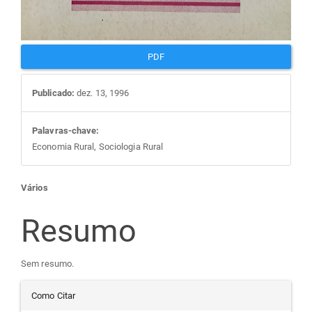
PDF
Publicado:
dez. 13, 1996
Palavras-chave:
Economia Rural, Sociologia Rural
Conteúdo
Vários
do
Resumo
artigo
Sem resumo.
Detalhes
principal
Como Citar