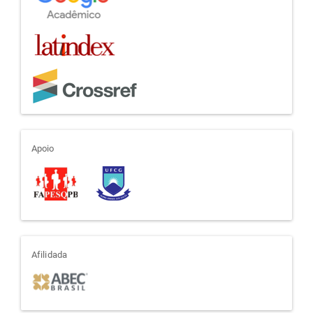
apoio
Apoio
afiliada
Afilidada