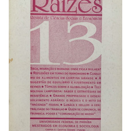
de
artigos