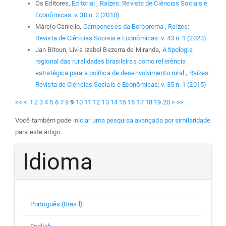
Os Editores,
Editorial
,
Raízes: Revista de Ciências Sociais e
Econômicas: v. 30 n. 2 (2010)
Márcio Caniello,
Camponeses da Borborema
,
Raízes:
Revista de Ciências Sociais e Econômicas: v. 43 n. 1 (2023)
Jan Bitoun, Lívia Izabel Bezerra de Miranda,
A tipologia
regional das ruralidades brasileiras como referência
estratégica para a política de desenvolvimento rural
,
Raízes:
Revista de Ciências Sociais e Econômicas: v. 35 n. 1 (2015)
<<
<
1
2
3
4
5
6
7
8
9
10
11
12
13
14
15
16
17
18
19
20
>
>>
Você também pode
iniciar uma pesquisa avançada por similaridade
para este artigo.
Idioma
Português (Brasil)