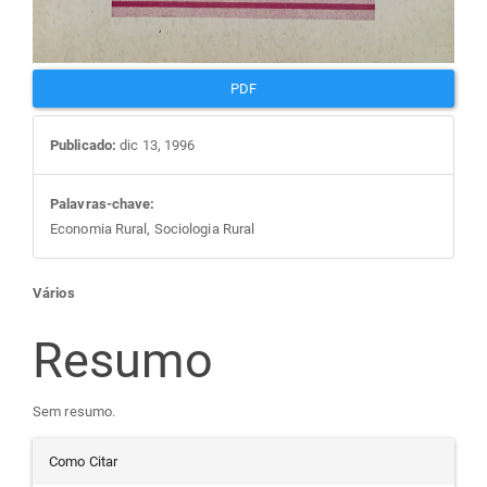
PDF
Publicado:
dic 13, 1996
Palavras-chave:
Economia Rural, Sociologia Rural
Conteúdo
Vários
do
Resumo
artigo
Sem resumo.
Detalhes
principal
Como Citar