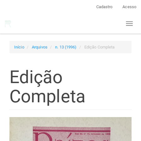
Navegação
Cadastro
Acesso
Principal
Conteúdo
Toggl
principal
naviga
Barra
Lateral
Início
Arquivos
n. 13 (1996)
Edição Completa
Edição
Completa
Barra
lateral