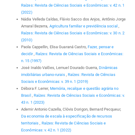
Raízes: Revista de Ciências Sociais e Econômicas: v. 42 n. 1
(2022)
Nádia Velleda Caldas, Flávio Sacco dos Anjos, Antônio Jorge
Amaral Bezerra,
Agricultura familiar e previdência social
,
Raízes: Revista de Ciências Sociais e Econômicas: v. 30 n. 2
(2010)
Paola Cappellin, Elisa Guaraná Castro,
Fazer, pensar e
decidir
,
Raízes: Revista de Ciências Sociais e Econômicas:
n. 15 (1997)
José Inaldo Valões, Lemuel Dourado Guerra,
Dinâmicas
imobiliárias urbano-rurais
,
Raízes: Revista de Ciências
Sociais e Econômicas: v. 39 n. 1 (2019)
Débora F. Lerrer,
Memória, recalque e questão agrária no
Brasil
,
Raízes: Revista de Ciências Sociais e Econômicas: v.
43 n. 1 (2023)
Ademir Antonio Cazella, Clóvis Dorigon, Bernard Pecqueur,
Da economia de escala à especificação de recursos
territoriais
,
Raízes: Revista de Ciências Sociais e
Econômicas: v. 42 n. 1 (2022)