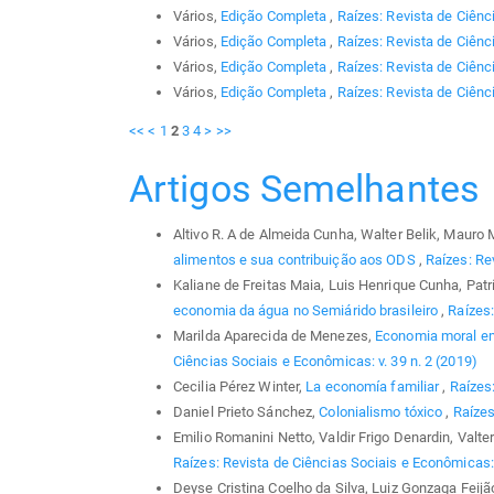
Vários,
Edição Completa
,
Raízes: Revista de Ciênc
Vários,
Edição Completa
,
Raízes: Revista de Ciênc
Vários,
Edição Completa
,
Raízes: Revista de Ciênc
Vários,
Edição Completa
,
Raízes: Revista de Ciênc
<<
<
1
2
3
4
>
>>
Artigos Semelhantes
Altivo R. A de Almeida Cunha, Walter Belik, Mau
alimentos e sua contribuição aos ODS
,
Raízes: Re
Kaliane de Freitas Maia, Luis Henrique Cunha, Pat
economia da água no Semiárido brasileiro
,
Raízes:
Marilda Aparecida de Menezes,
Economia moral em
Ciências Sociais e Econômicas: v. 39 n. 2 (2019)
Cecilia Pérez Winter,
La economía familiar
,
Raízes:
Daniel Prieto Sánchez,
Colonialismo tóxico
,
Raízes
Emilio Romanini Netto, Valdir Frigo Denardin, Valte
Raízes: Revista de Ciências Sociais e Econômicas: 
Deyse Cristina Coelho da Silva, Luiz Gonzaga Feijão