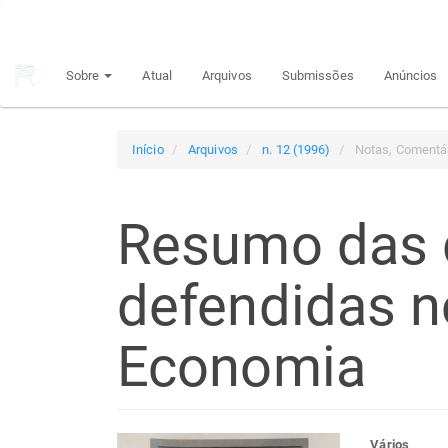
Navegação
Principal
Conteúdo
Sobre
Atual
Arquivos
Submissões
Anúncios
principal
Barra
Lateral
Início
Arquivos
n. 12 (1996)
Notas, Comentár
Resumo das 
defendidas 
Economia
Vários