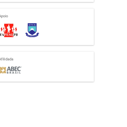
apoio
Apoio
afiliada
Afilidada