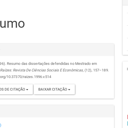
teúdo
sumo
go
cipal
alhes
r
996). Resumo das dissertações defendidas no Mestrado em
.
Raízes: Revista De Ciências Sociais E Econômicas
, (12), 157–189.
go
i.org/10.37370/raizes.1996.v.514
S DE CITAÇÃO
BAIXAR CITAÇÃO
)