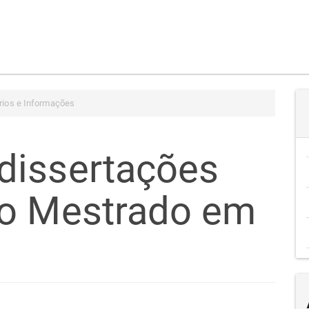
ios e Informações
dissertações
no Mestrado em