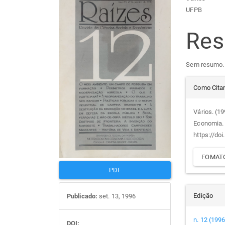
Barra
Con
UFPB
lateral
do
Re
de
arti
Sem resumo.
artigos
prin
Det
Como Cita
do
Vários. (1
Economia
arti
https://do
FOMATO
PDF
Edição
Publicado:
set. 13, 1996
n. 12 (1996
DOI: