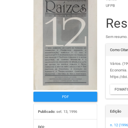
Barra
Con
UFPB
lateral
do
Re
de
arti
Sem resumo.
artigos
prin
Det
Como Cita
do
Vários. (1
Economia
arti
https://do
FOMATO
PDF
Edição
Publicado:
set. 13, 1996
n. 12 (1996
DOI: