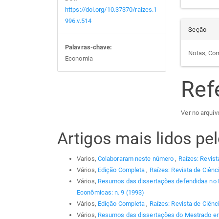
https://doi.org/10.37370/raizes.1
996.v.514
Seção
Palavras-chave:
Notas, Co
Economia
Ref
Ver no arquivo
Artigos mais lidos p
Varios,
Colaboraram neste número
,
Raízes: Revist
Vários,
Edição Completa
,
Raízes: Revista de Ciênc
Vários,
Resumos das dissertações defendidas no
Econômicas: n. 9 (1993)
Vários,
Edição Completa
,
Raízes: Revista de Ciênc
Vários,
Resumos das dissertações do Mestrado em