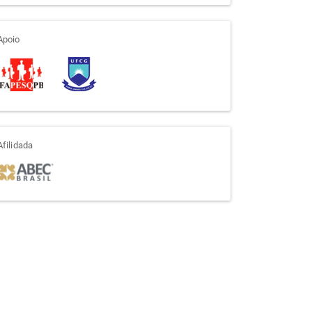
apoio
Apoio
afiliada
Afilidada