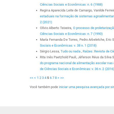
Ciências Sociais e Econômicas: n. 6 (1988)
Regina Aparecida Leite de Camargo, Vanilde Ferrei
estaduais na formação de sistemas agroalimentar
2 (2021)
Olívio Alberto Teixeira,
O processo de proletarizaç
Ciências Sociais e Econômicas: n. 7 (1990)
María Fernanda De Torres, Pedro Arbeletche, Eric 
Sociais e Econômicas: v. 38 n. 1 (2018)
Sérgio Lessa,
Tudo ou nada
,
Raízes: Revista de Ci
Rita Inês Paetzhold Pauli, Jéferson Réus da Silva 
do programa nacional de alimentação escolar nas
de Ciências Sociais e Econômicas: v. 36 n. 2 (2016
<<
<
1
2
3
4
5
6
7
8
>
>>
Você também pode
iniciar uma pesquisa avançada por si