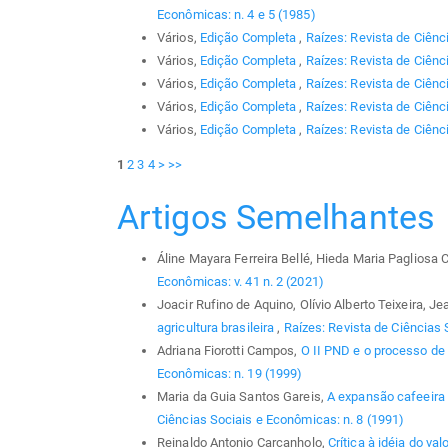
Econômicas: n. 4 e 5 (1985)
Vários,
Edição Completa
,
Raízes: Revista de Ciênc
Vários,
Edição Completa
,
Raízes: Revista de Ciênc
Vários,
Edição Completa
,
Raízes: Revista de Ciênc
Vários,
Edição Completa
,
Raízes: Revista de Ciênc
Vários,
Edição Completa
,
Raízes: Revista de Ciênci
1
2
3
4
>
>>
Artigos Semelhantes
Áline Mayara Ferreira Bellé, Hieda Maria Pagliosa 
Econômicas: v. 41 n. 2 (2021)
Joacir Rufino de Aquino, Olívio Alberto Teixeira, J
agricultura brasileira
,
Raízes: Revista de Ciências 
Adriana Fiorotti Campos,
O II PND e o processo de 
Econômicas: n. 19 (1999)
Maria da Guia Santos Gareis,
A expansão cafeeira
Ciências Sociais e Econômicas: n. 8 (1991)
Reinaldo Antonio Carcanholo,
Crítica à idéia do va