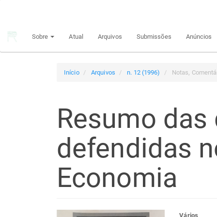
Navegação
Principal
Conteúdo
Sobre
Atual
Arquivos
Submissões
Anúncios
principal
Barra
Lateral
Início
Arquivos
n. 12 (1996)
Notas, Comentár
Resumo das 
defendidas 
Economia
Vários