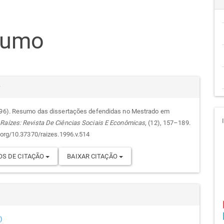
teúdo
sumo
go
cipal
alhes
r
996). Resumo das dissertações defendidas no Mestrado em
.
Raízes: Revista De Ciências Sociais E Econômicas
, (12), 157–189.
go
i.org/10.37370/raizes.1996.v.514
S DE CITAÇÃO
BAIXAR CITAÇÃO
)