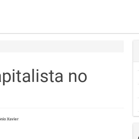
pitalista no
teúdo
nio Xavier