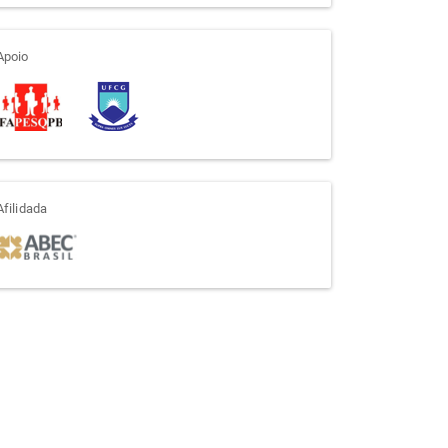
apoio
Apoio
afiliada
Afilidada