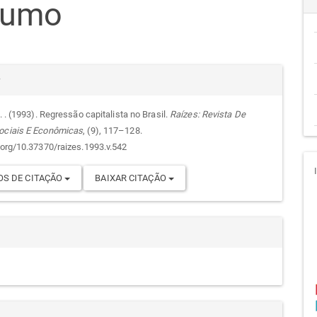
sumo
go
cipal
alhes
r
A. . (1993). Regressão capitalista no Brasil.
Raízes: Revista De
ociais E Econômicas
, (9), 117–128.
go
i.org/10.37370/raizes.1993.v.542
S DE CITAÇÃO
BAIXAR CITAÇÃO