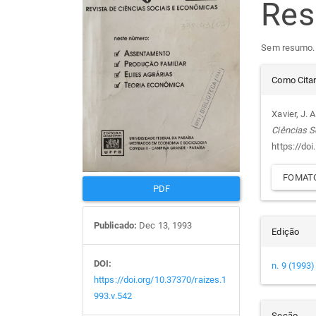
Re
de
arti
Sem resumo.
artigos
prin
Det
Como Cita
do
Xavier, J. 
Ciências S
arti
https://do
FOMATO
PDF
Publicado:
Dec 13, 1993
Edição
DOI:
n. 9 (1993)
https://doi.org/10.37370/raizes.1
993.v.542
Seção