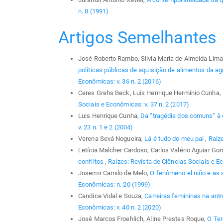
n. 8 (1991)
Artigos Semelhantes
José Roberto Rambo, Silvia Maria de Almeida Lima
políticas públicas de aquisição de alimentos da agri
Econômicas: v. 36 n. 2 (2016)
Ceres Grehs Beck, Luis Henrique Hermínio Cunha,
Sociais e Econômicas: v. 37 n. 2 (2017)
Luis Henrique Cunha,
Da “tragédia dos comuns” à e
v. 23 n. 1 e 2 (2004)
Verena Sevá Nogueira,
Lá é tudo do meu pai
,
Raíze
Letícia Malcher Cardoso, Carlos Valério Aguiar G
conflitos
,
Raízes: Revista de Ciências Sociais e Ec
Josemir Camilo de Melo,
O fenômeno el niño e as 
Econômicas: n. 20 (1999)
Candice Vidal e Souza,
Carreiras femininas na ant
Econômicas: v. 40 n. 2 (2020)
José Marcos Froehlich, Aline Prestes Roque,
O Ter