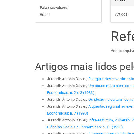
Palavras-chave:
Artigos
Brasil
Ref
Ver no arquivo
Artigos mais lidos p
Jurandir Antonio Xavier,
Energia e desenvolviment
Jurandir Antonio Xavier,
Um pouco mais além das a
Econômicas: n. 2 e 3 (1983)
Jurandir Ântonio Xavier,
Os ideais na cultura técni
Jurandir Antonio Xavier,
A questão regional no ex
Econômicas: n. 7 (1990)
Jurandir Antonio Xavier,
Infra-estrutura, vulnerabi
Ciências Sociais e Econômicas: n. 11 (1995)
Jurandir Antonio Xavier,
A contemporaneidade da q