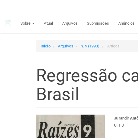
Navegação
Principal
Conteúdo
Sobre
Atual
Arquivos
Submissões
Anúncios
principal
Barra
Lateral
Início
Arquivos
n. 9 (1993)
Artigos
Regressão ca
Brasil
Barra
Con
Jurandir Antô
UFPB
lateral
do