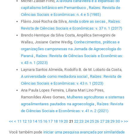
Michel Zaidan Filho,
A lavoura canavieira e a expansão do
capitalismo britânico em Pernambuco
,
Raízes: Revista de
Ciências Sociais e Econômicas: n. 4 e 5 (1985)
Flávio José Rocha da Silva,
Ainda sobre as secas
,
Raízes:
Revista de Ciências Sociais e Econômicas: v. 37 n. 1 (2017)
Brendo Henrique da Silva Costa, Angélica Servegnini de
Wallau, Josiane Carine Wedig,
Conhecimentos, práticas e
organizações camponesas na Jornada de Agroecologia do
Paraná
,
Raízes: Revista de Ciências Sociais e Econômicas:
v. 43 n. 1 (2023)
Laynara Santos Almeida, Rodolfo B. de M. Lobato da Costa,
A universidade como mediadora social
,
Raízes: Revista de
Ciências Sociais e Econômicas: v. 43 n. 1 (2023)
Ana Paula Lopes Ferreira, Liliana Mari Lino Pires,
Ramonildes Alves Gomes,
Mulheres agricultoras e sistemas
agroalimentares pautados na agroecologia
,
Raízes: Revista
de Ciências Sociais e Econômicas: v. 41 n. 2 (2021)
<<
<
11
12
13
14
15
16
17
18
19
20
21
22
23
24
25
26
27
28
29
30
>
>>
Você também pode
iniciar uma pesquisa avançada por similaridade