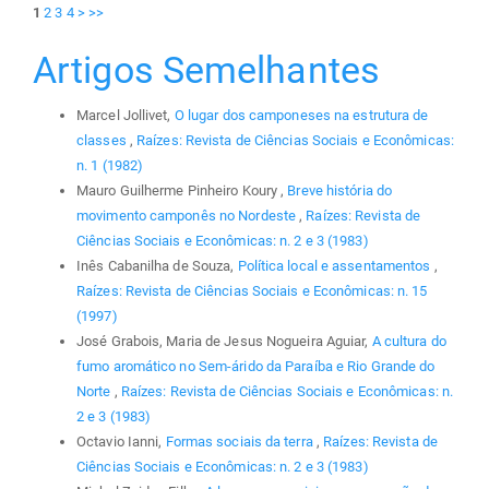
1
2
3
4
>
>>
Artigos Semelhantes
Marcel Jollivet,
O lugar dos camponeses na estrutura de
classes
,
Raízes: Revista de Ciências Sociais e Econômicas:
n. 1 (1982)
Mauro Guilherme Pinheiro Koury ,
Breve história do
movimento camponês no Nordeste
,
Raízes: Revista de
Ciências Sociais e Econômicas: n. 2 e 3 (1983)
Inês Cabanilha de Souza,
Política local e assentamentos
,
Raízes: Revista de Ciências Sociais e Econômicas: n. 15
(1997)
José Grabois, Maria de Jesus Nogueira Aguiar,
A cultura do
fumo aromático no Sem-árido da Paraíba e Rio Grande do
Norte
,
Raízes: Revista de Ciências Sociais e Econômicas: n.
2 e 3 (1983)
Octavio Ianni,
Formas sociais da terra
,
Raízes: Revista de
Ciências Sociais e Econômicas: n. 2 e 3 (1983)