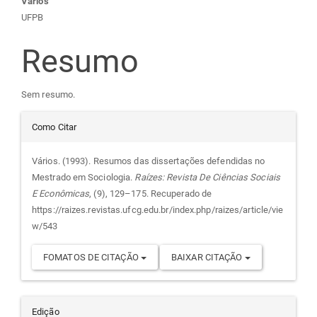
Conteúdo
Vários
UFPB
do
Resumo
artigo
Sem resumo.
principal
Detalhes
Como Citar
do
Vários. (1993). Resumos das dissertações defendidas no
Mestrado em Sociologia.
Raízes: Revista De Ciências Sociais
artigo
E Econômicas
, (9), 129–175. Recuperado de
https://raizes.revistas.ufcg.edu.br/index.php/raizes/article/vie
w/543
FOMATOS DE CITAÇÃO
BAIXAR CITAÇÃO
Edição