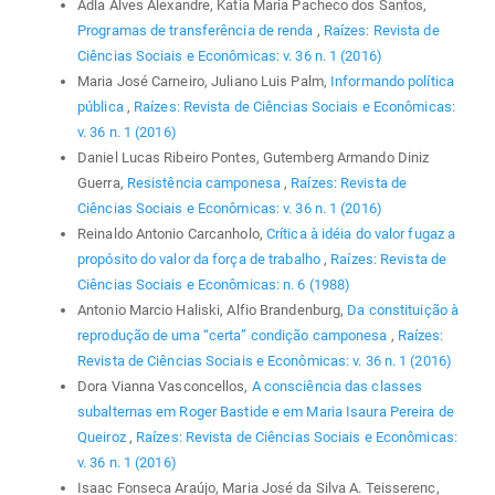
Adla Alves Alexandre, Katia Maria Pacheco dos Santos,
Programas de transferência de renda
,
Raízes: Revista de
Ciências Sociais e Econômicas: v. 36 n. 1 (2016)
Maria José Carneiro, Juliano Luis Palm,
Informando política
pública
,
Raízes: Revista de Ciências Sociais e Econômicas:
v. 36 n. 1 (2016)
Daniel Lucas Ribeiro Pontes, Gutemberg Armando Diniz
Guerra,
Resistência camponesa
,
Raízes: Revista de
Ciências Sociais e Econômicas: v. 36 n. 1 (2016)
Reinaldo Antonio Carcanholo,
Crítica à idéia do valor fugaz a
propósito do valor da força de trabalho
,
Raízes: Revista de
Ciências Sociais e Econômicas: n. 6 (1988)
Antonio Marcio Haliski, Alfio Brandenburg,
Da constituição à
reprodução de uma “certa” condição camponesa
,
Raízes:
Revista de Ciências Sociais e Econômicas: v. 36 n. 1 (2016)
Dora Vianna Vasconcellos,
A consciência das classes
subalternas em Roger Bastide e em Maria Isaura Pereira de
Queiroz
,
Raízes: Revista de Ciências Sociais e Econômicas:
v. 36 n. 1 (2016)
Isaac Fonseca Araújo, Maria José da Silva A. Teisserenc,