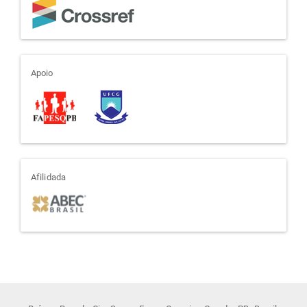
apoio
Apoio
afiliada
Afilidada