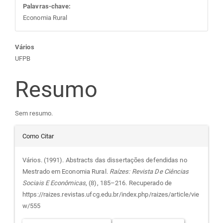
Palavras-chave:
Economia Rural
Conteúdo
Vários
UFPB
do
Resumo
artigo
Sem resumo.
principal
Detalhes
Como Citar
do
Vários. (1991). Abstracts das dissertações defendidas no
Mestrado em Economia Rural.
Raízes: Revista De Ciências
artigo
Sociais E Econômicas
, (8), 185–216. Recuperado de
https://raizes.revistas.ufcg.edu.br/index.php/raizes/article/vie
w/555