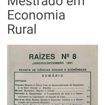
Mestrado em
Economia
Rural
Barra
lateral
de
artigos