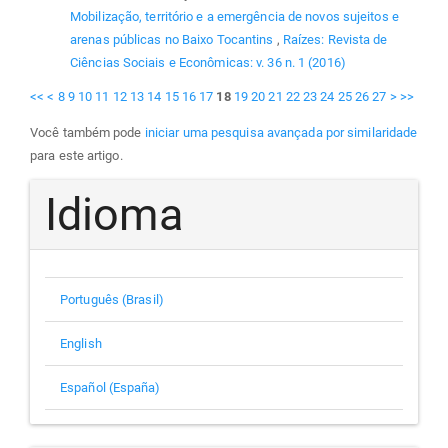
Mobilização, território e a emergência de novos sujeitos e
arenas públicas no Baixo Tocantins
,
Raízes: Revista de
Ciências Sociais e Econômicas: v. 36 n. 1 (2016)
<<
<
8
9
10
11
12
13
14
15
16
17
18
19
20
21
22
23
24
25
26
27
>
>>
Você também pode
iniciar uma pesquisa avançada por similaridade
para este artigo.
Idioma
Português (Brasil)
English
Español (España)