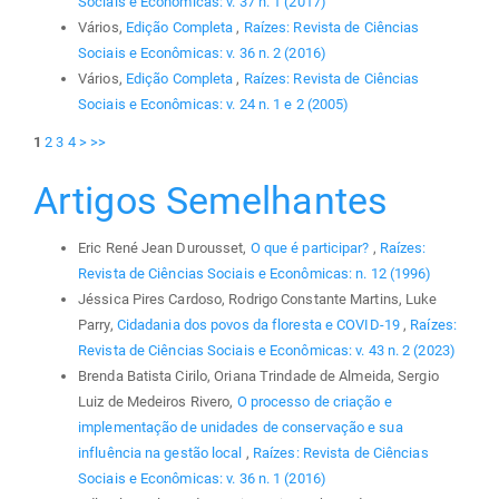
Sociais e Econômicas: v. 37 n. 1 (2017)
Vários,
Edição Completa
,
Raízes: Revista de Ciências
Sociais e Econômicas: v. 36 n. 2 (2016)
Vários,
Edição Completa
,
Raízes: Revista de Ciências
Sociais e Econômicas: v. 24 n. 1 e 2 (2005)
1
2
3
4
>
>>
Artigos Semelhantes
Eric René Jean Durousset,
O que é participar?
,
Raízes:
Revista de Ciências Sociais e Econômicas: n. 12 (1996)
Jéssica Pires Cardoso, Rodrigo Constante Martins, Luke
Parry,
Cidadania dos povos da floresta e COVID-19
,
Raízes:
Revista de Ciências Sociais e Econômicas: v. 43 n. 2 (2023)
Brenda Batista Cirilo, Oriana Trindade de Almeida, Sergio
Luiz de Medeiros Rivero,
O processo de criação e
implementação de unidades de conservação e sua
influência na gestão local
,
Raízes: Revista de Ciências
Sociais e Econômicas: v. 36 n. 1 (2016)