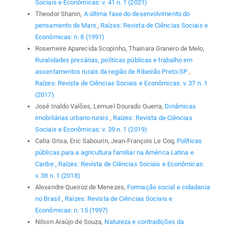
Sociais e Econômicas: v. 41 n. 1 (2021)
Theodor Shanin,
A última fase do desenvolvimento do
pensamento de Marx
,
Raízes: Revista de Ciências Sociais e
Econômicas: n. 8 (1991)
Rosemeire Aparecida Scopinho, Thainara Granero de Melo,
Ruralidades precárias, políticas públicas e trabalho em
assentamentos rurais da região de Ribeirão Preto-SP
,
Raízes: Revista de Ciências Sociais e Econômicas: v. 37 n. 1
(2017)
José Inaldo Valões, Lemuel Dourado Guerra,
Dinâmicas
imobiliárias urbano-rurais
,
Raízes: Revista de Ciências
Sociais e Econômicas: v. 39 n. 1 (2019)
Catia Grisa, Eric Sabourin, Jean-François Le Coq,
Políticas
públicas para a agricultura familiar na América Latina e
Caribe
,
Raízes: Revista de Ciências Sociais e Econômicas:
v. 38 n. 1 (2018)
Alexandre Queiroz de Menezes,
Formação social e cidadania
no Brasil
,
Raízes: Revista de Ciências Sociais e
Econômicas: n. 15 (1997)
Nilson Araújo de Souza,
Natureza e contradições da