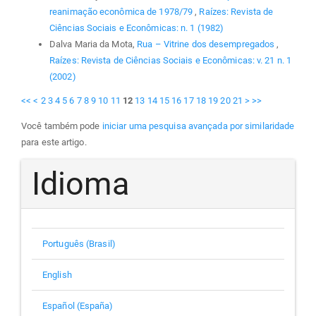
reanimação econômica de 1978/79
,
Raízes: Revista de
Ciências Sociais e Econômicas: n. 1 (1982)
Dalva Maria da Mota,
Rua – Vitrine dos desempregados
,
Raízes: Revista de Ciências Sociais e Econômicas: v. 21 n. 1
(2002)
<<
<
2
3
4
5
6
7
8
9
10
11
12
13
14
15
16
17
18
19
20
21
>
>>
Você também pode
iniciar uma pesquisa avançada por similaridade
para este artigo.
Idioma
Português (Brasil)
English
Español (España)