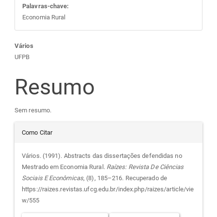
Palavras-chave:
Economia Rural
Conteúdo
Vários
UFPB
do
Resumo
artigo
Sem resumo.
principal
Detalhes
Como Citar
do
Vários. (1991). Abstracts das dissertações defendidas no
Mestrado em Economia Rural.
Raízes: Revista De Ciências
artigo
Sociais E Econômicas
, (8), 185–216. Recuperado de
https://raizes.revistas.ufcg.edu.br/index.php/raizes/article/vie
w/555