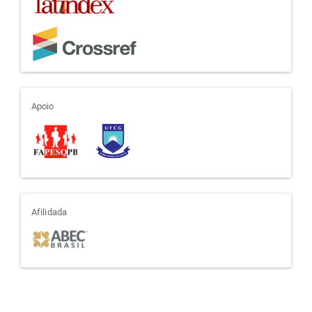
apoio
Apoio
afiliada
Afilidada