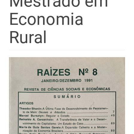
Mestrado em
Economia
Rural
Barra
lateral
de
artigos