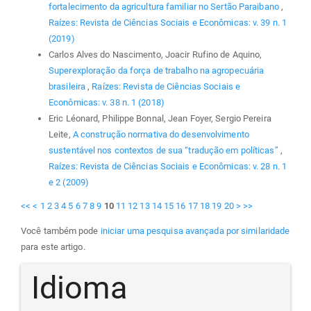
fortalecimento da agricultura familiar no Sertão Paraibano
,
Raízes: Revista de Ciências Sociais e Econômicas: v. 39 n. 1
(2019)
Carlos Alves do Nascimento, Joacir Rufino de Aquino,
Superexploração da força de trabalho na agropecuária
brasileira
,
Raízes: Revista de Ciências Sociais e
Econômicas: v. 38 n. 1 (2018)
Eric Léonard, Philippe Bonnal, Jean Foyer, Sergio Pereira
Leite,
A construção normativa do desenvolvimento
sustentável nos contextos de sua “tradução em políticas”
,
Raízes: Revista de Ciências Sociais e Econômicas: v. 28 n. 1
e 2 (2009)
<<
<
1
2
3
4
5
6
7
8
9
10
11
12
13
14
15
16
17
18
19
20
>
>>
Você também pode
iniciar uma pesquisa avançada por similaridade
para este artigo.
Idioma