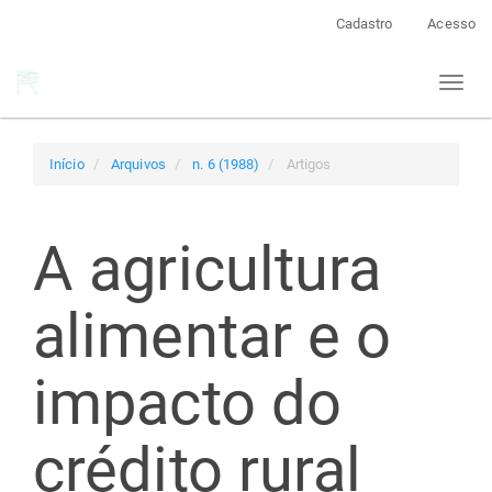
Navegação
Cadastro
Acesso
Principal
Conteúdo
Toggl
principal
naviga
Barra
Lateral
Início
Arquivos
n. 6 (1988)
Artigos
A agricultura
alimentar e o
impacto do
crédito rural