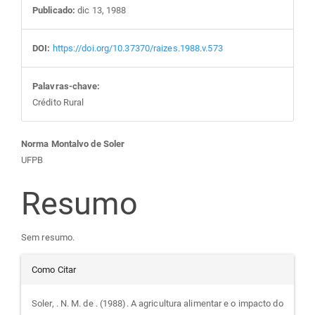
Publicado:
dic 13, 1988
DOI:
https://doi.org/10.37370/raizes.1988.v.573
Palavras-chave:
Crédito Rural
Conteúdo
Norma Montalvo de Soler
UFPB
do
Resumo
artigo
Sem resumo.
principal
Detalhes
Como Citar
do
Soler, . N. M. de . (1988). A agricultura alimentar e o impacto do