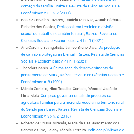
começo da família
,
Raízes: Revista de Ciências Sociais e
Econômicas: v. 31 n. 2 (2011)
Beatriz Carvalho Tavares, Daniela Minuzzo, Annah Bárbara
Pinheiro dos Santos,
Protagonismo feminino e divisão
sexual do trabalho no ambiente rural
,
Raízes: Revista de
Ciências Sociais e Econômicas: v. 41 n. 1 (2021)
Ana Carolina Evangelista, Janise Bruno Dias,
Da produção
de carvão à proteção ambiental
,
Raízes: Revista de Ciências
Sociais e Econômicas: v. 41 n. 1 (2021)
Theodor Shanin,
A última fase do desenvolvimento do
pensamento de Marx
,
Raízes: Revista de Ciências Sociais e
Econômicas: n. 8 (1991)
Márcio Caniello, Nina Toralles Caniello, Wendell José de
Lima Melo,
Compras governamentais de produtos da
agricultura familiar para a merenda escolar no território rural
do Seridó paraibano
,
Raízes: Revista de Ciências Sociais e
Econômicas: v. 36 n. 2 (2016)
Roberto de Sousa Miranda, Maria da Paz Nascimento dos
Santos e Silva, Laiany Tássila Ferreira,
Políticas públicas e o