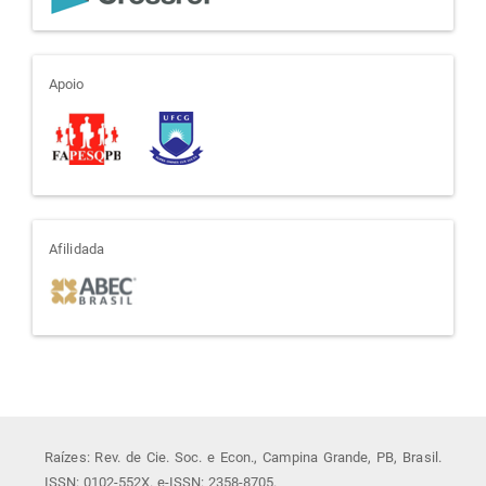
apoio
Apoio
afiliada
Afilidada
Raízes: Rev. de Cie. Soc. e Econ., Campina Grande, PB, Brasil.
ISSN: 0102-552X. e-ISSN: 2358-8705.