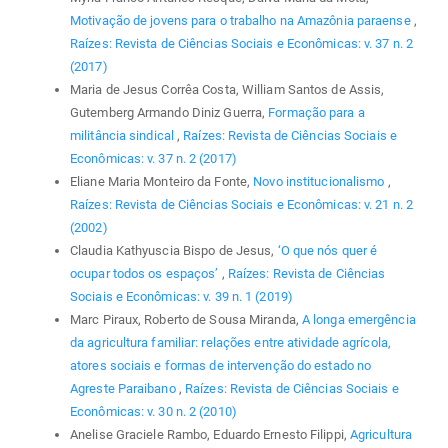
Motivação de jovens para o trabalho na Amazônia paraense
,
Raízes: Revista de Ciências Sociais e Econômicas: v. 37 n. 2
(2017)
Maria de Jesus Corrêa Costa, William Santos de Assis,
Gutemberg Armando Diniz Guerra,
Formação para a
militância sindical
,
Raízes: Revista de Ciências Sociais e
Econômicas: v. 37 n. 2 (2017)
Eliane Maria Monteiro da Fonte,
Novo institucionalismo
,
Raízes: Revista de Ciências Sociais e Econômicas: v. 21 n. 2
(2002)
Claudia Kathyuscia Bispo de Jesus,
‘O que nós quer é
ocupar todos os espaços’
,
Raízes: Revista de Ciências
Sociais e Econômicas: v. 39 n. 1 (2019)
Marc Piraux, Roberto de Sousa Miranda,
A longa emergência
da agricultura familiar: relações entre atividade agrícola,
atores sociais e formas de intervenção do estado no
Agreste Paraibano
,
Raízes: Revista de Ciências Sociais e
Econômicas: v. 30 n. 2 (2010)
Anelise Graciele Rambo, Eduardo Ernesto Filippi,
Agricultura