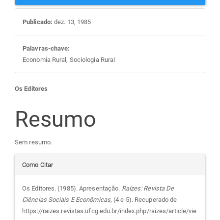
Publicado:
dez. 13, 1985
Palavras-chave:
Economia Rural, Sociologia Rural
Conteúdo
Os Editores
do
Resumo
artigo
Sem resumo.
Detalhes
principal
Como Citar
do
Os Editores. (1985). Apresentação.
Raízes: Revista De
Ciências Sociais E Econômicas
, (4 e 5). Recuperado de
artigo
https://raizes.revistas.ufcg.edu.br/index.php/raizes/article/vie