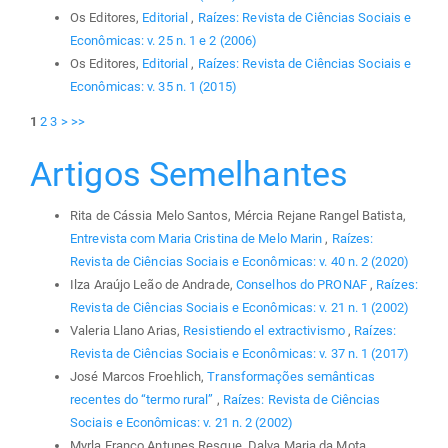
Os Editores,
Editorial
,
Raízes: Revista de Ciências Sociais e
Econômicas: v. 25 n. 1 e 2 (2006)
Os Editores,
Editorial
,
Raízes: Revista de Ciências Sociais e
Econômicas: v. 35 n. 1 (2015)
1
2
3
>
>>
Artigos Semelhantes
Rita de Cássia Melo Santos, Mércia Rejane Rangel Batista,
Entrevista com Maria Cristina de Melo Marin
,
Raízes:
Revista de Ciências Sociais e Econômicas: v. 40 n. 2 (2020)
Ilza Araújo Leão de Andrade,
Conselhos do PRONAF
,
Raízes:
Revista de Ciências Sociais e Econômicas: v. 21 n. 1 (2002)
Valeria Llano Arias,
Resistiendo el extractivismo
,
Raízes:
Revista de Ciências Sociais e Econômicas: v. 37 n. 1 (2017)
José Marcos Froehlich,
Transformações semânticas
recentes do “termo rural”
,
Raízes: Revista de Ciências
Sociais e Econômicas: v. 21 n. 2 (2002)
Myrla Franco Antunes Resque, Dalva Maria da Mota,