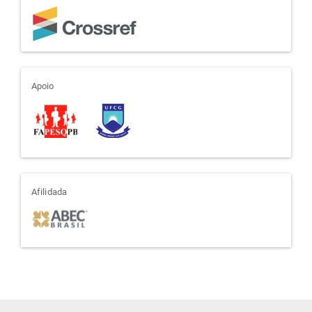
apoio
Apoio
afiliada
Afilidada