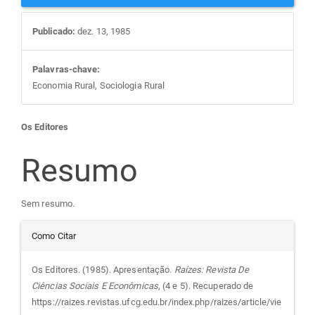
Publicado:
dez. 13, 1985
Palavras-chave:
Economia Rural, Sociologia Rural
Conteúdo
Os Editores
do
Resumo
artigo
Sem resumo.
Detalhes
principal
Como Citar
do
Os Editores. (1985). Apresentação.
Raízes: Revista De
Ciências Sociais E Econômicas
, (4 e 5). Recuperado de
artigo
https://raizes.revistas.ufcg.edu.br/index.php/raizes/article/vie