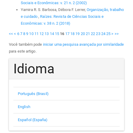
Sociais e Econômicas: v. 21 n. 2 (2002)
Yamira R. S. Barbosa, Débora F. Lerrer,
Organização, trabalho
e cuidado
,
Raízes: Revista de Ciências Sociais e
Econômicas: v. 38 n. 2 (2018)
<<
<
6
7
8
9
10
11
12
13
14
15
16
17
18
19
20
21
22
23
24
25
>
>>
Você também pode
iniciar uma pesquisa avançada por similaridade
para este artigo.
Idioma
Português (Brasil)
English
Español (España)