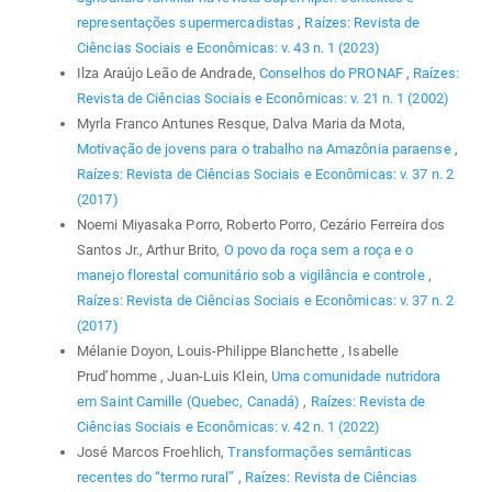
representações supermercadistas
,
Raízes: Revista de
Ciências Sociais e Econômicas: v. 43 n. 1 (2023)
Ilza Araújo Leão de Andrade,
Conselhos do PRONAF
,
Raízes:
Revista de Ciências Sociais e Econômicas: v. 21 n. 1 (2002)
Myrla Franco Antunes Resque, Dalva Maria da Mota,
Motivação de jovens para o trabalho na Amazônia paraense
,
Raízes: Revista de Ciências Sociais e Econômicas: v. 37 n. 2
(2017)
Noemi Miyasaka Porro, Roberto Porro, Cezário Ferreira dos
Santos Jr., Arthur Brito,
O povo da roça sem a roça e o
manejo florestal comunitário sob a vigilância e controle
,
Raízes: Revista de Ciências Sociais e Econômicas: v. 37 n. 2
(2017)
Mélanie Doyon, Louis-Philippe Blanchette , Isabelle
Prud’homme , Juan-Luis Klein,
Uma comunidade nutridora
em Saint Camille (Quebec, Canadá)
,
Raízes: Revista de
Ciências Sociais e Econômicas: v. 42 n. 1 (2022)
José Marcos Froehlich,
Transformações semânticas
recentes do “termo rural”
,
Raízes: Revista de Ciências