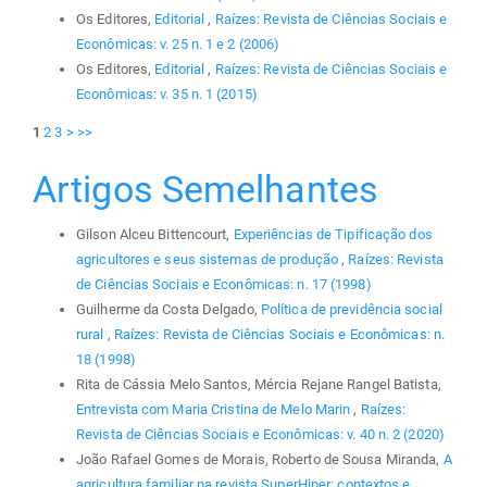
Os Editores,
Editorial
,
Raízes: Revista de Ciências Sociais e
Econômicas: v. 25 n. 1 e 2 (2006)
Os Editores,
Editorial
,
Raízes: Revista de Ciências Sociais e
Econômicas: v. 35 n. 1 (2015)
1
2
3
>
>>
Artigos Semelhantes
Gilson Alceu Bittencourt,
Experiências de Tipificação dos
agricultores e seus sistemas de produção
,
Raízes: Revista
de Ciências Sociais e Econômicas: n. 17 (1998)
Guilherme da Costa Delgado,
Política de previdência social
rural
,
Raízes: Revista de Ciências Sociais e Econômicas: n.
18 (1998)
Rita de Cássia Melo Santos, Mércia Rejane Rangel Batista,
Entrevista com Maria Cristina de Melo Marin
,
Raízes:
Revista de Ciências Sociais e Econômicas: v. 40 n. 2 (2020)
João Rafael Gomes de Morais, Roberto de Sousa Miranda,
A
agricultura familiar na revista SuperHiper: contextos e