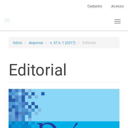
Navegação
Cadastro
Acesso
Principal
Conteúdo
Toggl
principal
naviga
Barra
Lateral
Início
Arquivos
v. 37 n. 1 (2017)
Editorial
Editorial
Barra
lateral
de