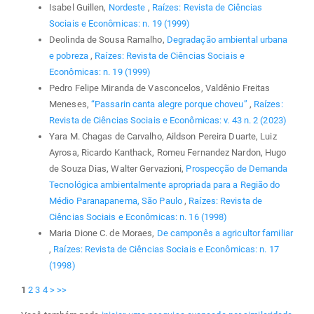
Isabel Guillen,
Nordeste
,
Raízes: Revista de Ciências
Sociais e Econômicas: n. 19 (1999)
Deolinda de Sousa Ramalho,
Degradação ambiental urbana
e pobreza
,
Raízes: Revista de Ciências Sociais e
Econômicas: n. 19 (1999)
Pedro Felipe Miranda de Vasconcelos, Valdênio Freitas
Meneses,
“Passarin canta alegre porque choveu”
,
Raízes:
Revista de Ciências Sociais e Econômicas: v. 43 n. 2 (2023)
Yara M. Chagas de Carvalho, Aildson Pereira Duarte, Luiz
Ayrosa, Ricardo Kanthack, Romeu Fernandez Nardon, Hugo
de Souza Dias, Walter Gervazioni,
Prospecção de Demanda
Tecnológica ambientalmente apropriada para a Região do
Médio Paranapanema, São Paulo
,
Raízes: Revista de
Ciências Sociais e Econômicas: n. 16 (1998)
Maria Dione C. de Moraes,
De camponês a agricultor familiar
,
Raízes: Revista de Ciências Sociais e Econômicas: n. 17
(1998)
1
2
3
4
>
>>