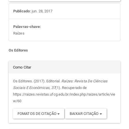
Publicado:
jun. 28, 2017
Palavras-chave:
Raízes
Conteúdo
Os Editores
do
Detalhes
Como Citar
artigo
do
Os Editores. (2017). Editorial.
Raízes: Revista De Ciências
Sociais E Econômicas
,
37
(1). Recuperado de
principal
artigo
https://raizes.revistas.ufcg.edu.br/index.php/raizes/article/vie
w/60
FOMATOS DE CITAÇÃO
BAIXAR CITAÇÃO