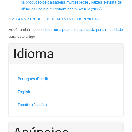
na produção de paisagens multiespécie
,
Raízes: Revista de
Ciências Sociais e Econômicas: v. 42 n. 2 (2022)
1
2
3
4
5
6
7
8
9
10
11
12
13
14
15
16
17
18
19
20
>
>>
Você também pode
iniciar uma pesquisa avançada por similaridade
para este artigo.
Idioma
Português (Brasil)
English
Español (España)