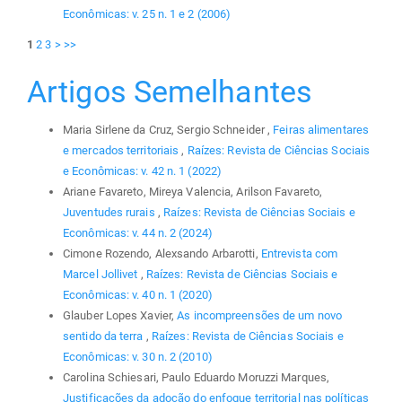
Econômicas: v. 25 n. 1 e 2 (2006)
1
2
3
>
>>
Artigos Semelhantes
Maria Sirlene da Cruz, Sergio Schneider ,
Feiras alimentares
e mercados territoriais
,
Raízes: Revista de Ciências Sociais
e Econômicas: v. 42 n. 1 (2022)
Ariane Favareto, Mireya Valencia, Arilson Favareto,
Juventudes rurais
,
Raízes: Revista de Ciências Sociais e
Econômicas: v. 44 n. 2 (2024)
Cimone Rozendo, Alexsando Arbarotti,
Entrevista com
Marcel Jollivet
,
Raízes: Revista de Ciências Sociais e
Econômicas: v. 40 n. 1 (2020)
Glauber Lopes Xavier,
As incompreensões de um novo
sentido da terra
,
Raízes: Revista de Ciências Sociais e
Econômicas: v. 30 n. 2 (2010)
Carolina Schiesari, Paulo Eduardo Moruzzi Marques,
Justificações da adoção do enfoque territorial nas políticas