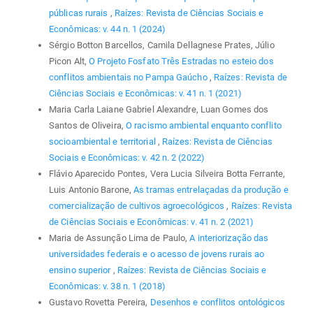
públicas rurais
,
Raízes: Revista de Ciências Sociais e
Econômicas: v. 44 n. 1 (2024)
Sérgio Botton Barcellos, Camila Dellagnese Prates, Júlio
Picon Alt,
O Projeto Fosfato Três Estradas no esteio dos
conflitos ambientais no Pampa Gaúcho
,
Raízes: Revista de
Ciências Sociais e Econômicas: v. 41 n. 1 (2021)
Maria Carla Laiane Gabriel Alexandre, Luan Gomes dos
Santos de Oliveira,
O racismo ambiental enquanto conflito
socioambiental e territorial
,
Raízes: Revista de Ciências
Sociais e Econômicas: v. 42 n. 2 (2022)
Flávio Aparecido Pontes, Vera Lucia Silveira Botta Ferrante,
Luis Antonio Barone,
As tramas entrelaçadas da produção e
comercialização de cultivos agroecológicos
,
Raízes: Revista
de Ciências Sociais e Econômicas: v. 41 n. 2 (2021)
Maria de Assunção Lima de Paulo,
A interiorização das
universidades federais e o acesso de jovens rurais ao
ensino superior
,
Raízes: Revista de Ciências Sociais e
Econômicas: v. 38 n. 1 (2018)
Gustavo Rovetta Pereira,
Desenhos e conflitos ontológicos