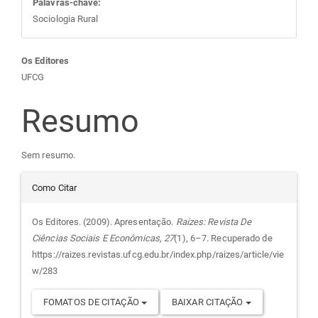
Palavras-chave:
Sociologia Rural
Conteúdo
Os Editores
UFCG
do
Resumo
artigo
Sem resumo.
principal
Detalhes
Como Citar
do
Os Editores. (2009). Apresentação.
Raízes: Revista De
Ciências Sociais E Econômicas
,
27
(1), 6–7. Recuperado de
artigo
https://raizes.revistas.ufcg.edu.br/index.php/raizes/article/vie
w/283
FOMATOS DE CITAÇÃO
BAIXAR CITAÇÃO