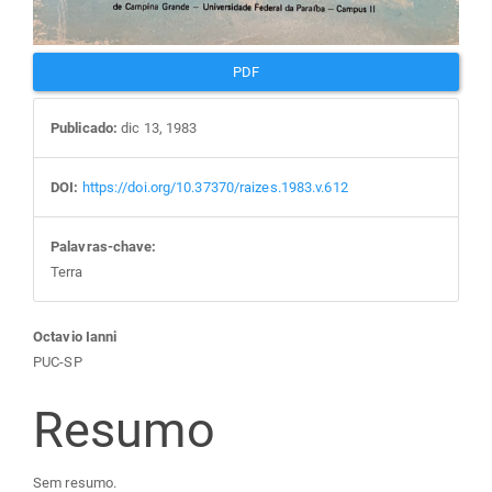
PDF
Publicado:
dic 13, 1983
DOI:
https://doi.org/10.37370/raizes.1983.v.612
Palavras-chave:
Terra
Conteúdo
Octavio Ianni
PUC-SP
do
Resumo
artigo
Sem resumo.