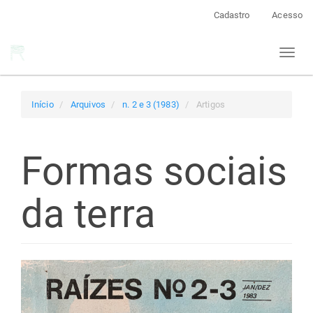
Navegação
Cadastro
Acesso
Principal
Conteúdo
Toggl
principal
naviga
Barra
Lateral
Início
Arquivos
n. 2 e 3 (1983)
Artigos
Formas sociais
da terra
Barra
lateral