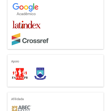
apoio
Apoio
afiliada
Afilidada