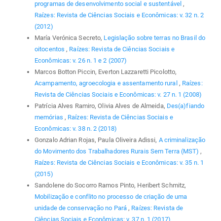
programas de desenvolvimento social e sustentável
,
Raízes: Revista de Ciências Sociais e Econômicas: v. 32 n. 2
(2012)
María Verónica Secreto,
Legislação sobre terras no Brasil do
oitocentos
,
Raízes: Revista de Ciências Sociais e
Econômicas: v. 26 n. 1 e 2 (2007)
Marcos Botton Piccin, Everton Lazzaretti Picolotto,
Acampamento, agroecologia e assentamento rural
,
Raízes:
Revista de Ciências Sociais e Econômicas: v. 27 n. 1 (2008)
Patrícia Alves Ramiro, Olivia Alves de Almeida,
Des(a)fiando
memórias
,
Raízes: Revista de Ciências Sociais e
Econômicas: v. 38 n. 2 (2018)
Gonzalo Adrian Rojas, Paula Oliveira Adissi,
A criminalização
do Movimento dos Trabalhadores Rurais Sem Terra (MST)
,
Raízes: Revista de Ciências Sociais e Econômicas: v. 35 n. 1
(2015)
Sandolene do Socorro Ramos Pinto, Heribert Schmitz,
Mobilização e conflito no processo de criação de uma
unidade de conservação no Pará
,
Raízes: Revista de
Ciências Sociais e Econômicas: v. 37 n. 1 (2017)