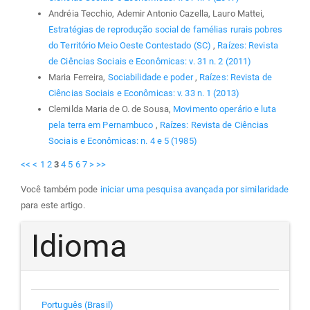
Andréia Tecchio, Ademir Antonio Cazella, Lauro Mattei,
Estratégias de reprodução social de famélias rurais pobres
do Território Meio Oeste Contestado (SC)
,
Raízes: Revista
de Ciências Sociais e Econômicas: v. 31 n. 2 (2011)
Maria Ferreira,
Sociabilidade e poder
,
Raízes: Revista de
Ciências Sociais e Econômicas: v. 33 n. 1 (2013)
Clemilda Maria de O. de Sousa,
Movimento operário e luta
pela terra em Pernambuco
,
Raízes: Revista de Ciências
Sociais e Econômicas: n. 4 e 5 (1985)
<<
<
1
2
3
4
5
6
7
>
>>
Você também pode
iniciar uma pesquisa avançada por similaridade
para este artigo.
Idioma
Português (Brasil)