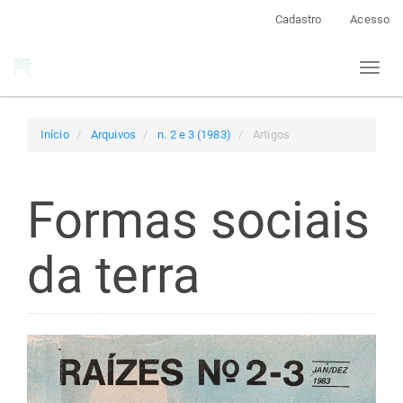
Navegação
Cadastro
Acesso
Principal
Conteúdo
Toggl
principal
naviga
Barra
Lateral
Início
Arquivos
n. 2 e 3 (1983)
Artigos
Formas sociais
da terra
Barra
lateral