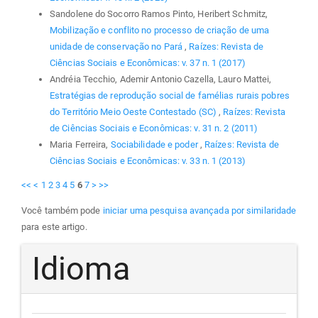
Sandolene do Socorro Ramos Pinto, Heribert Schmitz,
Mobilização e conflito no processo de criação de uma
unidade de conservação no Pará
,
Raízes: Revista de
Ciências Sociais e Econômicas: v. 37 n. 1 (2017)
Andréia Tecchio, Ademir Antonio Cazella, Lauro Mattei,
Estratégias de reprodução social de famélias rurais pobres
do Território Meio Oeste Contestado (SC)
,
Raízes: Revista
de Ciências Sociais e Econômicas: v. 31 n. 2 (2011)
Maria Ferreira,
Sociabilidade e poder
,
Raízes: Revista de
Ciências Sociais e Econômicas: v. 33 n. 1 (2013)
<<
<
1
2
3
4
5
6
7
>
>>
Você também pode
iniciar uma pesquisa avançada por similaridade
para este artigo.
Idioma