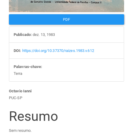
PDF
Publicado:
dez. 13, 1983
DOI:
https://doi.org/10.37370/raizes.1983.v.612
Palavras-chave:
Terra
Conteúdo
Octavio Ianni
PUC-SP
do
Resumo
artigo
Sem resumo.