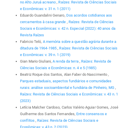
no Alto Juruá acreano
,
Raízes: Revista de Ciências Sociais
e Econômicas: v. 31 n. 1 (2011)
Eduardo Guandalini Genaro,
Dos acordos cotidianos aos
cercamentos à casa grande
,
Raízes: Revista de Ciências
Sociais e Econômicas: v. 42 n. Especial (2022): 40 anos da
Revista Raízes
Fabricio Teló,
A memória sobre a questão agrária durante a
ditadura de 1964-1985
,
Raízes: Revista de Ciências Sociais
e Econômicas: v. 39 n. 1 (2019)
Gian Mario Giuliani,
A renda da terra
,
Raízes: Revista de
Ciências Sociais e Econômicas: n. 4 e 5 (1985)
Beatriz Roque dos Santos, Alan Faber do Nascimento ,
Parques estaduais, aspectos fundiários e comunidades
rurais: análise socioambiental e fundiária de Pinheiro, MG
,
Raízes: Revista de Ciências Sociais e Econômicas: v. 43 n. 1
(2023)
Letícia Malcher Cardoso, Carlos Valério Aguiar Gomes, José
Guilherme dos Santos Fernandes,
Entre consensos e
conflitos
,
Raízes: Revista de Ciências Sociais e
Econômicas: v. 43 n. 2 (2023)