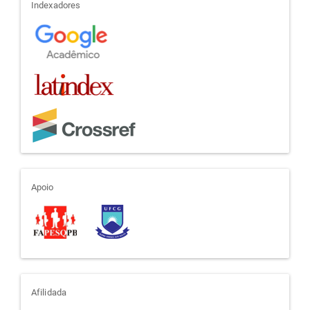
indexadores
Indexadores
apoio
Apoio
afiliada
Afilidada